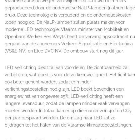
Vlaamse autosnelwegen verdwijnen. Dit licht wordt immers
geproduceerd door de ouderwetse NaLP-lampen (natrium lage
druk). Deze technologie is verouderd en de onderhoudskosten
lopen hoog op. De NaLP-lampen zullen plaats maken voor
moderne LED-technologie. Vlaams minister van Mobiliteit en
Openbare Werken Ben Weyts heeft de vervangingsopdracht nu
gegund aan de aannemers Verkeer, Signalisatie en Electronica
(VS&E NV) en Elec DVC NV. De ombouw start nog dit jaar.
LED-verlichting biedt tal van voordelen. De zichtbaarheid zal
verbeteren, wat goed is voor de verkeersveiligheid. Het licht kan
ook beter gericht worden, zodat er minder
verlichtingstoestellen nodig zijn. LED boekt bovendien een
energiewinst van ongeveer 25%. LED-verlichting heeft een
langere levensduur, zodat de lampen minder vaak vervangen
moeten worden. In totaal kan er op die manier zo’n 40 ton CO
2
per jaar bespaard worden. De omslag naar LED zal zo
bijdragen tot het halen van de Vlaamse klimaatdoelstellingen.