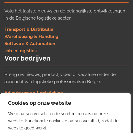
Volg het laatste nieuws en de belangrijkste ontwikkelingen
in de Belgische logistieke sector.
Transport & Distributie
Warehousing & Handling
Software & Automation
Job in logistiek
Voor bedrijven
Breng uw nieuws, product, video of vacature onder de
aandacht van logistieke professionals in België.
Adverteren op Logistiek.be
Nieuws insturen
Cookies op onze website
Uw video op Logistiek.TV
We plaatsen verschillende soorten cookies op onze
Job plaatsen
Gratis wekelijkse update
website. Functionele cookies plaatsen we altijd, zodat de
website goed werkt.