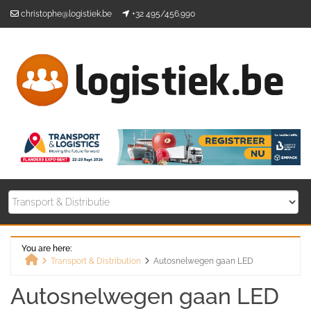
Skip
christophe@logistiek.be
+32 495/456.990
to
content
You are here:
Transport & Distribution
Autosnelwegen gaan LED
Home
Autosnelwegen gaan LED