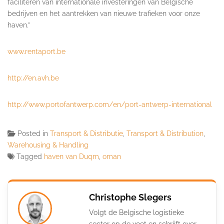
faciliteren van internationale investeringen van Belgische
bedrijven en het aantrekken van nieuwe trafieken voor onze
haven.”
www.rentaport.be
http://en.avh.be
http://www.portofantwerp.com/
en/port-antwerp-international
Posted in
Transport & Distributie
,
Transport & Distribution
,
Warehousing & Handling
Tagged
haven van Duqm
,
oman
Christophe Slegers
Volgt de Belgische logistieke
sector op de voet en schrijft over