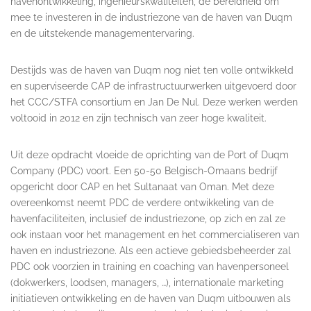
havenontwikkeling, ingenieurskwaliteiten, de bereidheid om
mee te investeren in de industriezone van de haven van Duqm
en de uitstekende managementervaring.
Destijds was de haven van Duqm nog niet ten volle ontwikkeld
en superviseerde CAP de infrastructuurwerken uitgevoerd door
het CCC/STFA consortium en Jan De Nul. Deze werken werden
voltooid in 2012 en zijn technisch van zeer hoge kwaliteit.
Uit deze opdracht vloeide de oprichting van de Port of Duqm
Company (PDC) voort. Een 50-50 Belgisch-Omaans bedrijf
opgericht door CAP en het Sultanaat van Oman. Met deze
overeenkomst neemt PDC de verdere ontwikkeling van de
havenfaciliteiten, inclusief de industriezone, op zich en zal ze
ook instaan voor het management en het commercialiseren van
haven en industriezone. Als een actieve gebiedsbeheerder zal
PDC ook voorzien in training en coaching van havenpersoneel
(dokwerkers, loodsen, managers, …), internationale marketing
initiatieven ontwikkeling en de haven van Duqm uitbouwen als