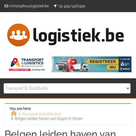
Skip
christophe@logistiek.be
+32 495/456.990
to
content
You are here:
Transport & Distribution
Belgen leiden haven van Duqm in Oman
Home
Belgen leiden haven van