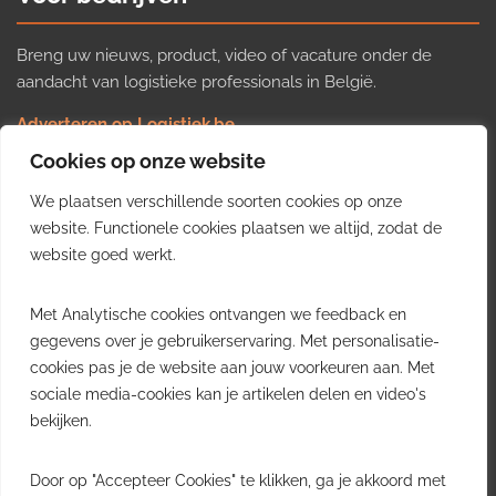
Breng uw nieuws, product, video of vacature onder de
aandacht van logistieke professionals in België.
Adverteren op Logistiek.be
Nieuws insturen
Cookies op onze website
Uw video op Logistiek.TV
We plaatsen verschillende soorten cookies op onze
Job plaatsen
Gratis wekelijkse update
website. Functionele cookies plaatsen we altijd, zodat de
website goed werkt.
Ontvang elke week het belangrijkste nieuws, trends en
Met Analytische cookies ontvangen we feedback en
inzichten uit de Belgische logistieke sector in uw inbox.
gegevens over je gebruikerservaring. Met personalisatie-
cookies pas je de website aan jouw voorkeuren aan. Met
Ontvang je gratis
sociale media-cookies kan je artikelen delen en video's
wekelijkse update
bekijken.
Gratis. Eén e-mail per week.
Uitschrijven kan altijd.
Door op "Accepteer Cookies" te klikken, ga je akkoord met