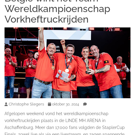
Wereldkampioenschap
Vorkheftruckrijden
Christophe Slegers
oktober 30, 2024
Afgelopen weekend vond het wereldkampioenschap
vorkheftruckrijden plaats in de LINDE MH ARENA in
Aschaffenburg. Meer dan 17.000 fans volgden de StaplerCup
Finals, zowel live als via een livestream, en zagen spannende