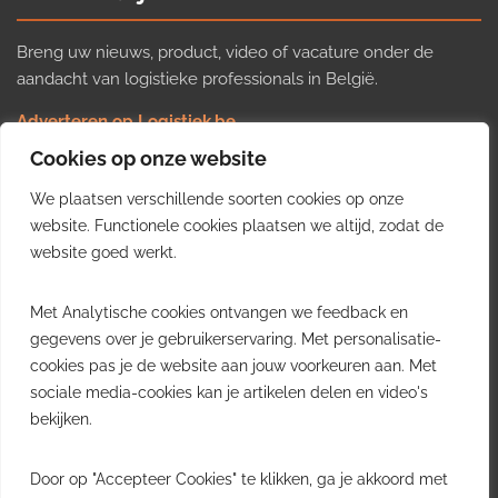
Breng uw nieuws, product, video of vacature onder de
aandacht van logistieke professionals in België.
Adverteren op Logistiek.be
Nieuws insturen
Cookies op onze website
Uw video op Logistiek.TV
We plaatsen verschillende soorten cookies op onze
Job plaatsen
Gratis wekelijkse update
website. Functionele cookies plaatsen we altijd, zodat de
website goed werkt.
Ontvang elke week het belangrijkste nieuws, trends en
Met Analytische cookies ontvangen we feedback en
inzichten uit de Belgische logistieke sector in uw inbox.
gegevens over je gebruikerservaring. Met personalisatie-
cookies pas je de website aan jouw voorkeuren aan. Met
Ontvang je gratis
sociale media-cookies kan je artikelen delen en video's
wekelijkse update
bekijken.
Gratis. Eén e-mail per week.
Uitschrijven kan altijd.
Door op "Accepteer Cookies" te klikken, ga je akkoord met