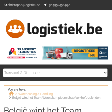
Skip
christophe@logistiek.be
+32 495/456.990
to
content
You are here:
Warehousing & Handling
België wint het Team Wereldkampioenschap Vorkheftruckrijden
Home
België wint het Team