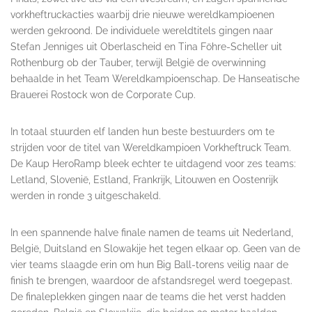
vorkheftruckacties waarbij drie nieuwe wereldkampioenen
werden gekroond. De individuele wereldtitels gingen naar
Stefan Jenniges uit Oberlascheid en Tina Föhre-Scheller uit
Rothenburg ob der Tauber, terwijl België de overwinning
behaalde in het Team Wereldkampioenschap. De Hanseatische
Brauerei Rostock won de Corporate Cup.
In totaal stuurden elf landen hun beste bestuurders om te
strijden voor de titel van Wereldkampioen Vorkheftruck Team.
De Kaup HeroRamp bleek echter te uitdagend voor zes teams:
Letland, Slovenië, Estland, Frankrijk, Litouwen en Oostenrijk
werden in ronde 3 uitgeschakeld.
In een spannende halve finale namen de teams uit Nederland,
België, Duitsland en Slowakije het tegen elkaar op. Geen van de
vier teams slaagde erin om hun Big Ball-torens veilig naar de
finish te brengen, waardoor de afstandsregel werd toegepast.
De finaleplekken gingen naar de teams die het verst hadden