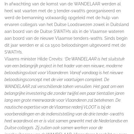
In afwachting van de komst van de WANDELAAR werden al
heel wat vaarten met de 3 tender-swath’s georganiseerd en
werd de bemanning volwaardig opgeleid met de hulp van
ervaren collega’s van het Duitse Loodswezen zowel in Duitsland
aan boord van de Duitse SWATH’s als in de Vlaamse wateren
aan boord van de nieuwe Vlaamse tenders-wath’s. Sinds begin
dit jaar werden er al ca 1500 beloodsingen uitgevoerd met de
SWATH’s.
Vlaams minister Hilde Crevits:
“De WANDELAAR is het sluitstuk
van een belangrijk project in het kader van een nieuwe, moderne
beloodsingsvloot voor Vlaanderen. Vanaf vandaag is het nieuwe
beloodsingsconcept met de vier vaartuigen compleet. De
WANDELAAR zal verschillende taken vervullen. Het gaat om een
belangrijke investering die zonder twijfel een paar tientallen jaren
lang een grote meerwaarde voor Vlaanderen zal betekenen. De
nautische expertise van de Vlaamse rederij VLOOT is bij de
voorbereidingen en de indienststelling van de drie tender-swath’s
heel waardevol en er is vlot samen gewerkt met de Nederlandse en
Duitse collega’s. Zij zullen ook samen werken voor de