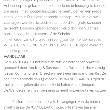
Het concept is gekozen om een moderne beloodsing te kunnen
toepassen met hoogtechnologische vaartuigen en een reeds
tiental jaren in Duitsland beproefd concept. Met de nieuwe
vaartuigen worden de loodsen aan boord van grote schepen
gebracht. Loodsen gidsen schepen veilig door de Vlaamse
banken naar de kusthavens of de Schelde.
In het kader van dit project zijn vorig jaar de 3 tender-swath’s
WESTDIEP, WIELINGEN en WESTERSCHELDE opgeleverd en
in dienst genomen.
WANDELAAR
De WANDELAAR is net zoals de drie kleinere tender-swath’s
gebouwd door ‘Abeking & Rasmussen’in Duitsland. Het vaartuig
is ruim 60m lang, 25m breed en heeft een diepgang van 6m. Ze
haalt een snelheid van 13 knopen. De WANDELAAR is uitgerust
met 3 snelle jollen die een snelheid halen van 25 knopen.
De Wandelaar en haar bemanning heeft volgende taken op zee
:
– Platform op zee om de vele bewegingen van de tender-
swaths langs de WANDELAAR mogelijk te maken (aan- en