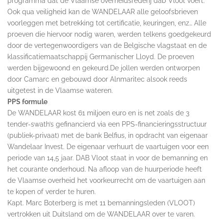
programma dat de Vlaamse overheidsrederij dab Vloot voert.
Ook qua veiligheid kan de WANDELAAR alle geloofsbrieven
voorleggen met betrekking tot certificatie, keuringen, enz… Alle
proeven die hiervoor nodig waren, werden telkens goedgekeurd
door de vertegenwoordigers van de Belgische vlagstaat en de
klassificatiemaatschappij Germanischer Lloyd. De proeven
werden bijgewoond en gekeurd.De jollen werden ontworpen
door Camarc en gebouwd door Alnmaritec alsook reeds
uitgetest in de Vlaamse wateren.
PPS formule
De WANDELAAR kost 61 miljoen euro en is net zoals de 3
tender-swath’s gefinancierd via een PPS-financieringsstructuur
(publiek-privaat) met de bank Belfius, in opdracht van eigenaar
Wandelaar Invest. De eigenaar verhuurt de vaartuigen voor een
periode van 14,5 jaar. DAB Vloot staat in voor de bemanning en
het courante onderhoud. Na afloop van de huurperiode heeft
de Vlaamse overheid het voorkeurrecht om de vaartuigen aan
te kopen of verder te huren.
Kapt. Marc Boterberg is met 11 bemanningsleden (VLOOT)
vertrokken uit Duitsland om de WANDELAAR over te varen.