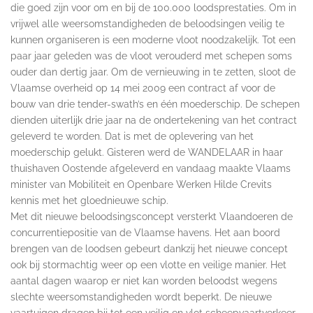
die goed zijn voor om en bij de 100.000 loodsprestaties. Om in
vrijwel alle weersomstandigheden de beloodsingen veilig te
kunnen organiseren is een moderne vloot noodzakelijk. Tot een
paar jaar geleden was de vloot verouderd met schepen soms
ouder dan dertig jaar. Om de vernieuwing in te zetten, sloot de
Vlaamse overheid op 14 mei 2009 een contract af voor de
bouw van drie tender-swath’s en één moederschip. De schepen
dienden uiterlijk drie jaar na de ondertekening van het contract
geleverd te worden. Dat is met de oplevering van het
moederschip gelukt. Gisteren werd de WANDELAAR in haar
thuishaven Oostende afgeleverd en vandaag maakte Vlaams
minister van Mobiliteit en Openbare Werken Hilde Crevits
kennis met het gloednieuwe schip.
Met dit nieuwe beloodsingsconcept versterkt Vlaandoeren de
concurrentiepositie van de Vlaamse havens. Het aan boord
brengen van de loodsen gebeurt dankzij het nieuwe concept
ook bij stormachtig weer op een vlotte en veilige manier. Het
aantal dagen waarop er niet kan worden beloodst wegens
slechte weersomstandigheden wordt beperkt. De nieuwe
vaartuigen dragen bij tot een veilig en vlot scheepvaartverkeer.