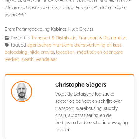
ingebruikname van de WANDELAAR.
Vlaanderen beschikt nu over
één de modernste overheidsvloten in Europa : efficiënt en milieu-
vriendelijk.”
Bron: Persmededeling Kabinet Hilde Crevits
Posted in
Transport & Distributie
,
Transport & Distribution
Tagged
agentschap maritieme dienstverlening en kust
,
beloodsing
,
hilde crevits
,
looedsen
,
mobiliteit en openbare
werken
,
swath
,
wandelaar
Christophe Slegers
Volgt de Belgische logistieke
sector op de voet en schrijft over
transport, warehousing, supply
chain, automatisering en de
bedrijven die de sector in beweging
houden.