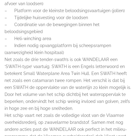
afvoer van loodsen)
– Platform voor de kleinste beloodsingsvaartuigen (jollen)
– Tijdelijke huisvesting voor de loodsen
– Coördinatie van de bewegingen binnen het
beloodsingsgebied
– Heli-winching area
– Indien nodig opvangplatform bij scheepsrampen
(aanwezigheid klein hospitaal)
Net zoals de drie tender-swath’s is ook WANDELAAR een
‘SWATH-type’ vaartuig. SWATH is een Engels letterwoord en
betekent Small Waterplane Area Twin Hull. Een SWATH heeft
net zoals een catamaran twee rompen. Het verschil is dat bij
een SWATH de oppervlakte van de waterlijn zo klein mogelijk is.
Door het volume van het schip dichtbij het wateroppervlak te
beperken, ondervindt het schip weinig invloed van golven, zelfs
in hoge zee en bij hoge snelheden.
Het schip vaart net zoals de volledige vloot van de Vlaamse
overheidsrederij, op zwavelarme brandstof. Samen met nog
andere acties past de WANDELAAR ook perfect in het milieu-