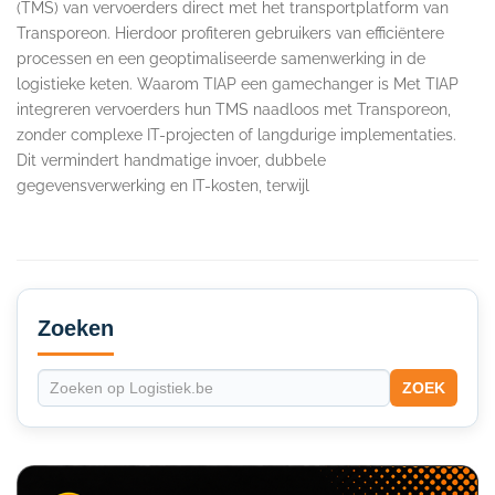
(TMS) van vervoerders direct met het transportplatform van
Transporeon. Hierdoor profiteren gebruikers van efficiëntere
processen en een geoptimaliseerde samenwerking in de
logistieke keten. Waarom TIAP een gamechanger is Met TIAP
integreren vervoerders hun TMS naadloos met Transporeon,
zonder complexe IT-projecten of langdurige implementaties.
Dit vermindert handmatige invoer, dubbele
gegevensverwerking en IT-kosten, terwijl
Secondary
Sidebar
Zoeken
ZOEK