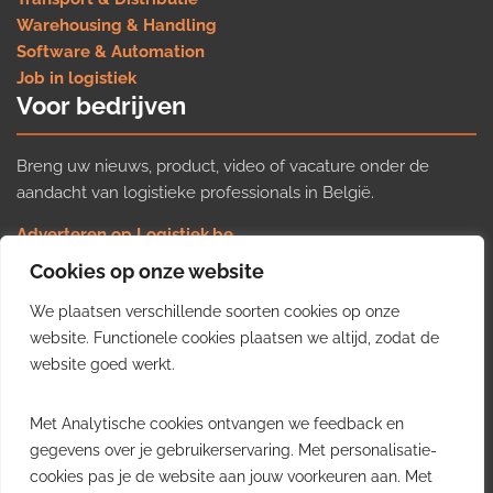
Warehousing & Handling
Software & Automation
Job in logistiek
Voor bedrijven
Breng uw nieuws, product, video of vacature onder de
aandacht van logistieke professionals in België.
Adverteren op Logistiek.be
Nieuws insturen
Cookies op onze website
Uw video op Logistiek.TV
We plaatsen verschillende soorten cookies op onze
Job plaatsen
Gratis wekelijkse update
website. Functionele cookies plaatsen we altijd, zodat de
website goed werkt.
Ontvang elke week het belangrijkste nieuws, trends en
Met Analytische cookies ontvangen we feedback en
inzichten uit de Belgische logistieke sector in uw inbox.
gegevens over je gebruikerservaring. Met personalisatie-
cookies pas je de website aan jouw voorkeuren aan. Met
Ontvang je gratis