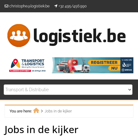
Skip
christophe@logistiek.be
+32 495/456.990
to
content
You are here:
Jobs in de kijker
Home
Jobs in de kijker