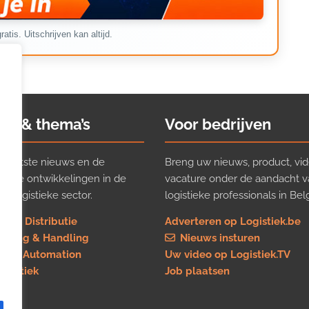
ratis. Uitschrijven kan altijd.
ws & thema’s
Voor bedrijven
t laatste nieuws en de
Breng uw nieuws, product, vid
ijkste ontwikkelingen in de
vacature onder de aandacht 
e logistieke sector.
logistieke professionals in Belg
rt & Distributie
Adverteren op Logistiek.be
using & Handling
Nieuws insturen
re & Automation
Uw video op Logistiek.TV
logistiek
Job plaatsen