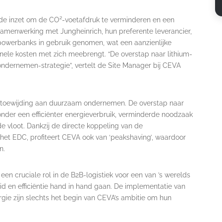
ijde inzet om de CO²-voetafdruk te verminderen en een
samenwerking met Jungheinrich, hun preferente leverancier,
owerbanks in gebruik genomen, wat een aanzienlijke
nele kosten met zich meebrengt. “De overstap naar lithium-
ndernemen-strategie”, vertelt de Site Manager bij CEVA
s toewijding aan duurzaam ondernemen. De overstap naar
onder een efficiënter energieverbruik, verminderde noodzaak
de vloot. Dankzij de directe koppeling van de
het EDC, profiteert CEVA ook van ‘peakshaving’, waardoor
n.
een cruciale rol in de B2B-logistiek voor een van ’s werelds
 en efficiëntie hand in hand gaan. De implementatie van
gie zijn slechts het begin van CEVA’s ambitie om hun