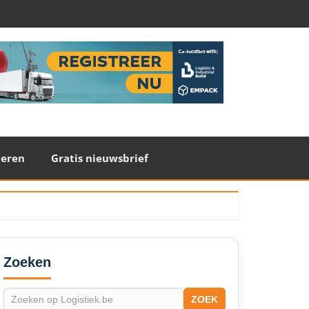
teren
Gratis nieuwsbrief
econdary
idebar
Zoeken
ZOEK