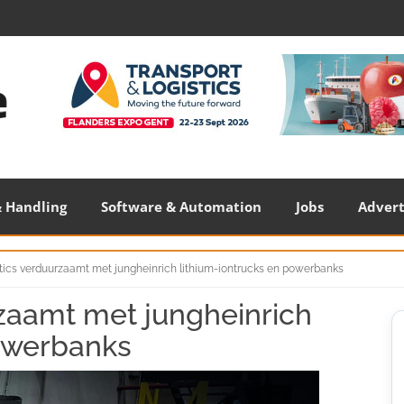
 Handling
Software & Automation
Jobs
Adver
tics verduurzaamt met jungheinrich lithium-iontrucks en powerbanks
zaamt met jungheinrich
S
S
powerbanks