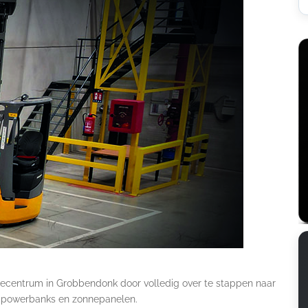
tiecentrum in Grobbendonk door volledig over te stappen naar
ve powerbanks en zonnepanelen.