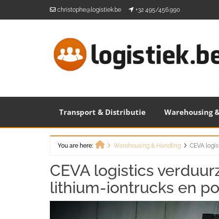
Skip
christophe@logistiek.be
+32 495/456.990
to
content
Transport & Distributie
Warehousing &
You are here:
Warehousing & Handling
CEVA logis
Home
CEVA logistics verduur
lithium-iontrucks en 