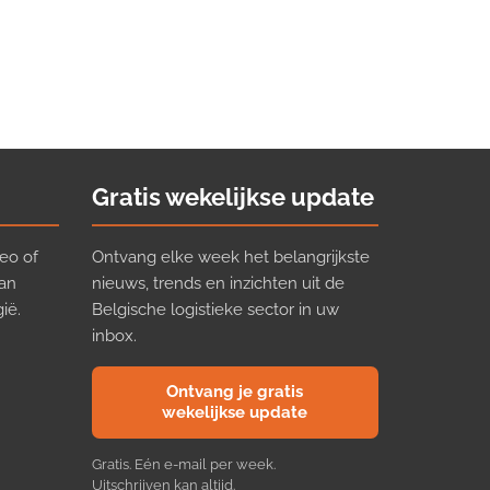
Gratis wekelijkse update
eo of
Ontvang elke week het belangrijkste
van
nieuws, trends en inzichten uit de
ië.
Belgische logistieke sector in uw
inbox.
Ontvang je gratis
wekelijkse update
Gratis. Eén e-mail per week.
Uitschrijven kan altijd.