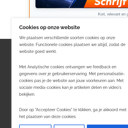
Kort, relevant en g
Cookies op onze website
We plaatsen verschillende soorten cookies op onze
website. Functionele cookies plaatsen we altijd, zodat de
Logistiek.be
Nieu
website goed werkt.
Logistiek.be brengt dagelijks nieuws,
Volg he
Met Analytische cookies ontvangen we feedback en
trends en praktijkverhalen over
belangr
gegevens over je gebruikerservaring. Met personalisatie-
transport, warehousing, supply chain
Belgisch
cookies pas je de website aan jouw voorkeuren aan. Met
en automatisering in België.
sociale media-cookies kan je artikelen delen en video's
Transpo
bekijken.
Voor logistieke professionals,
Wareho
beslissers en bedrijven die de sector
Softwa
Door op "Accepteer Cookies" te klikken, ga je akkoord met
willen volgen.
Job in 
het plaatsen van deze cookies.
Contact
·
Adverteren