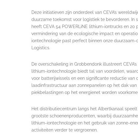
Deze initiatieven zijn onderdeel van CEVA’s wereldw
duurzame toekomst voor logistiek te bevorderen. In 
heeft CEVA 54 POWERLiNE lithium-iontrucks en 20 p
vermindering van de ecologische impact en operatio
iontechnologie past perfect binnen onze duurzaam-o
Logistics.
De overschakeling in Grobbendonk illustreert CEVA’
lithium-iontechnologie biedt tal van voordelen, waar
voor batterijwissels en een significante reductie van 
laadinfrastructuur aan zonnepanelen op het dak van 
piekbelastingen op het energienet worden voorkome
Het distributiecentrum langs het Albertkanaal speelt 
grootste schoenenproducenten, waarbij duurzaamheid
lithium-iontechnologie en het gebruik van zonne-ener
activiteiten verder te vergroenen.