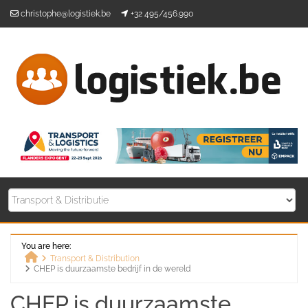
Skip
christophe@logistiek.be
+32 495/456.990
to
content
You are here:
Transport & Distribution
CHEP is duurzaamste bedrijf in de wereld
Home
CHEP is duurzaamste