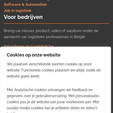
Software & Automation
Job in logistiek
Voor bedrijven
Breng uw nieuws, product, video of vacature onder de
aandacht van logistieke professionals in België.
Adverteren op Logistiek.be
Nieuws insturen
Cookies op onze website
Uw video op Logistiek.TV
We plaatsen verschillende soorten cookies op onze
Job plaatsen
Gratis wekelijkse update
website. Functionele cookies plaatsen we altijd, zodat de
website goed werkt.
Ontvang elke week het belangrijkste nieuws, trends en
Met Analytische cookies ontvangen we feedback en
inzichten uit de Belgische logistieke sector in uw inbox.
gegevens over je gebruikerservaring. Met personalisatie-
cookies pas je de website aan jouw voorkeuren aan. Met
Ontvang je gratis
sociale media-cookies kan je artikelen delen en video's
wekelijkse update