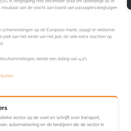
% in vergelijking met december 2018 om uiteindelijk uit te
et resultaat van de vracht aan boord van passagiersvliegtuigen
de schommelingen op de Europese markt, slaagt er niettemin
e piek aan het einde van het jaar, de vele extra vluchten op
go.
rktschommelingen, kende een daling van 4,2%.
ribution
ers
stieke sector op de voet en schrijft over transport,
ain, automatisering en de bedrijven die de sector in