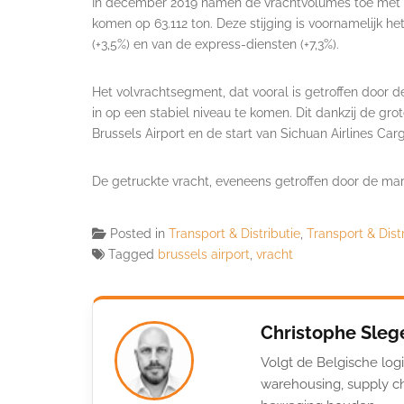
In december 2019 namen de vrachtvolumes toe met 1,6
komen op 63.112 ton. Deze stijging is voornamelijk h
(+3,5%) en van de express-diensten (+7,3%).
Het volvrachtsegment, dat vooral is getroffen door 
in op een stabiel niveau te komen. Dit dankzij de grot
Brussels Airport en de start van Sichuan Airlines Car
De getruckte vracht, eveneens getroffen door de ma
Posted in
Transport & Distributie
,
Transport & Dist
Tagged
brussels airport
,
vracht
Christophe Sleg
Volgt de Belgische logi
warehousing, supply ch