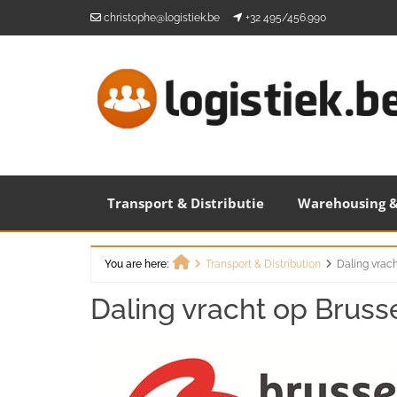
Skip
christophe@logistiek.be
+32 495/456.990
to
content
Transport & Distributie
Warehousing &
You are here:
Transport & Distribution
Daling vrach
Home
Daling vracht op Brusse