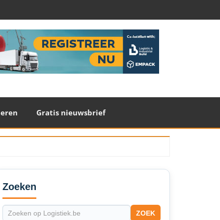
teren
Gratis nieuwsbrief
econdary
idebar
Zoeken
ZOEK