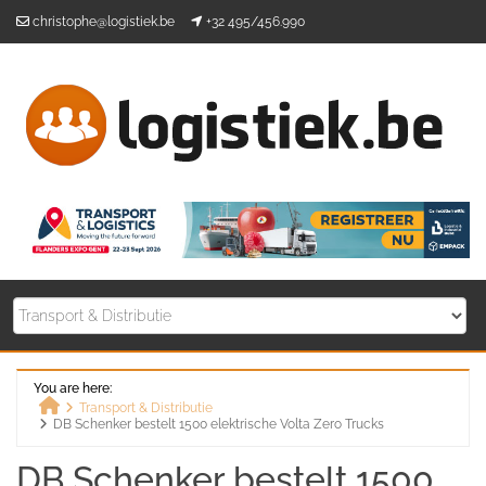
Skip
christophe@logistiek.be
+32 495/456.990
to
content
You are here:
Transport & Distributie
DB Schenker bestelt 1500 elektrische Volta Zero Trucks
Home
DB Schenker bestelt 1500