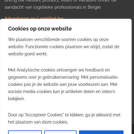
Breng uw nieuws, product, video of vacature onder de
aandacht van logistieke professionals in België.
Adverteren op Logistiek.be
Nieuws insturen
Cookies op onze website
Uw video op Logistiek.TV
We plaatsen verschillende soorten cookies op onze
Job plaatsen
Gratis wekelijkse update
website. Functionele cookies plaatsen we altijd, zodat de
website goed werkt.
Ontvang elke week het belangrijkste nieuws, trends en
Met Analytische cookies ontvangen we feedback en
inzichten uit de Belgische logistieke sector in uw inbox.
gegevens over je gebruikerservaring. Met personalisatie-
cookies pas je de website aan jouw voorkeuren aan. Met
Ontvang je gratis
sociale media-cookies kan je artikelen delen en video's
wekelijkse update
bekijken.
Gratis. Eén e-mail per week.
Uitschrijven kan altijd.
Door op "Accepteer Cookies" te klikken, ga je akkoord met
het plaatsen van deze cookies.