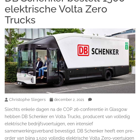
elektrische Volta Zero
Trucks
Christophe Slegers
december 2, 2021
Slechts enkele dagen na de COP 26-conferentie in Glasgow
hebben DB Schenker en Volta Trucks, producent van volledig
elektrische bedrijfsvoertuigen, een intensief
samenwerkingsverband bevestigd. DB Schenker heeft een pre-
order van bijna 1.500 volledig elektrische Volta Zero-voertuigen