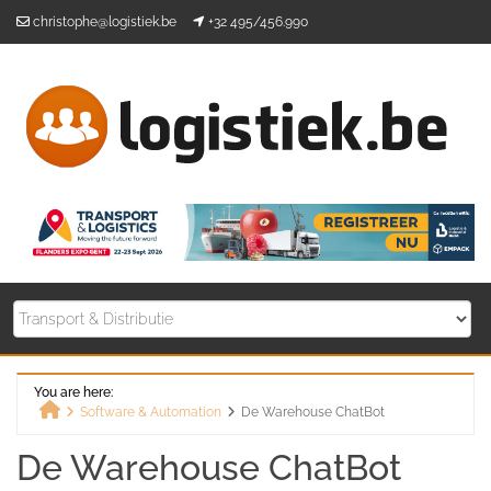
Skip
christophe@logistiek.be
+32 495/456.990
to
content
You are here:
Software & Automation
De Warehouse ChatBot
Home
De Warehouse ChatBot