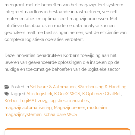
meegroeit met de behoeften van het magazijn. Het systeem
integreert naadloos in bestaande infrastructuren, versnelt
implementaties en optimaliseert magazijnprocessen. Met
intuïtieve dashboards en moderne data-analyse kunnen
gebruikers realtime beslissingen nemen, wat de efficiëntie van
complexe logistieke operaties verbetert.
Deze innovaties benadrukken Körber’s toewijding aan het
leveren van geavanceerde oplossingen die inspelen op de
huidige en toekomstige behoeften van de logistieke sector.
Posted in
Software & Automation
,
Warehousing & Handling
Tagged
AI in logistiek
,
K.OneX WCS
,
K.Optimize ChatBot
,
Körber
,
LogiMAT 2025
,
logistieke innovaties
,
magazijnautomatisering
,
Magazijnbeheer
,
modulaire
magazijnsystemen
,
schaalbare WCS