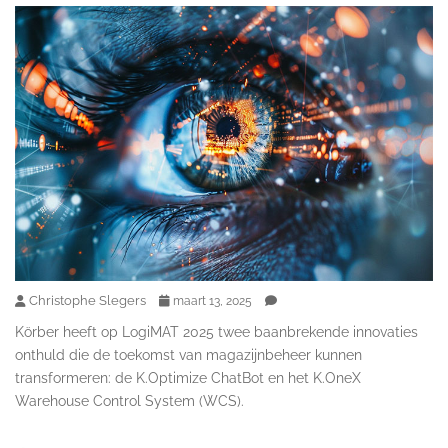
Christophe Slegers
maart 13, 2025
Körber heeft op LogiMAT 2025 twee baanbrekende innovaties
onthuld die de toekomst van magazijnbeheer kunnen
transformeren: de K.Optimize ChatBot en het K.OneX
Warehouse Control System (WCS).