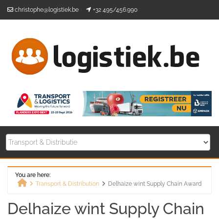
Skip
christophe@logistiek.be
+32 495/456.990
to
content
You are here:
Transport & Distribution
Delhaize wint Supply Chain Award
Home
Delhaize wint Supply Chain