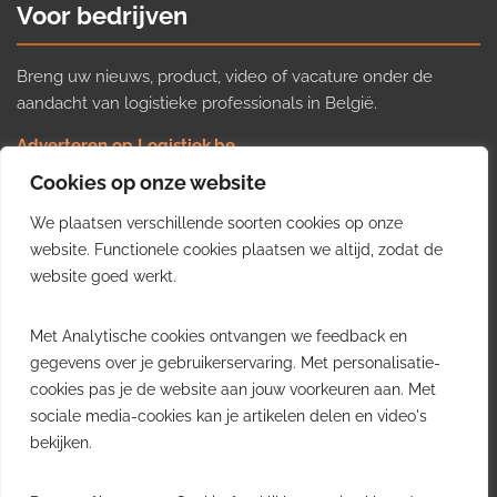
Voor bedrijven
Breng uw nieuws, product, video of vacature onder de
aandacht van logistieke professionals in België.
Adverteren op Logistiek.be
Nieuws insturen
Cookies op onze website
Uw video op Logistiek.TV
We plaatsen verschillende soorten cookies op onze
Job plaatsen
Gratis wekelijkse update
website. Functionele cookies plaatsen we altijd, zodat de
website goed werkt.
Ontvang elke week het belangrijkste nieuws, trends en
Met Analytische cookies ontvangen we feedback en
inzichten uit de Belgische logistieke sector in uw inbox.
gegevens over je gebruikerservaring. Met personalisatie-
cookies pas je de website aan jouw voorkeuren aan. Met
Ontvang je gratis
sociale media-cookies kan je artikelen delen en video's
wekelijkse update
bekijken.
Gratis. Eén e-mail per week.
Uitschrijven kan altijd.