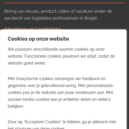
Breng uw nieuws, product, video of vacature onder de
aandacht van logistieke professionals in België.
Adverteren op Logistiek.be
Nieuws insturen
Cookies op onze website
Uw video op Logistiek.TV
We plaatsen verschillende soorten cookies op onze
Job plaatsen
Gratis wekelijkse update
website. Functionele cookies plaatsen we altijd, zodat de
website goed werkt.
Ontvang elke week het belangrijkste nieuws, trends en
Met Analytische cookies ontvangen we feedback en
inzichten uit de Belgische logistieke sector in uw inbox.
gegevens over je gebruikerservaring. Met personalisatie-
cookies pas je de website aan jouw voorkeuren aan. Met
Ontvang je gratis
sociale media-cookies kan je artikelen delen en video's
wekelijkse update
bekijken.
Gratis. Eén e-mail per week.
Uitschrijven kan altijd.
Door op "Accepteer Cookies" te klikken, ga je akkoord met
het plaatsen van deze cookies.