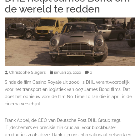
de wereld te redden
Christophe Slegers
0
januari 29, 2020
Sinds de film Casino Royale uit 2006, is DHL verantwoordelijk
voor het transport en logistiek van 007 James Bond films. Dat
doet het opnieuw voor de film No Time To Die die in april in de
cinema verschijnt.
Frank Appel, de CEO van Deutsche Post DHL Group zegt:
‘Tijdschema’s en precisie zijn cruciaal voor blockbuster
producties zoals deze. Dank zijn ons internationaal netwerk en