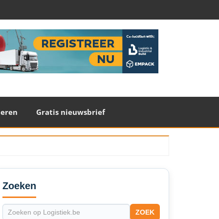
teren
Gratis nieuwsbrief
econdary
idebar
Zoeken
ZOEK