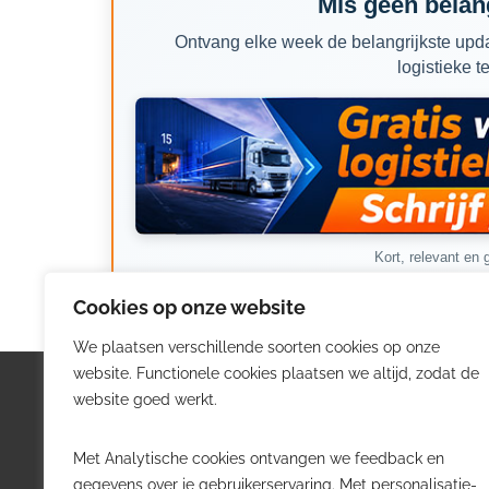
Mis geen belang
Ontvang elke week de belangrijkste upda
logistieke t
Kort, relevant en g
Cookies op onze website
We plaatsen verschillende soorten cookies op onze
website. Functionele cookies plaatsen we altijd, zodat de
Logistiek.be
Nieu
website goed werkt.
Logistiek.be brengt dagelijks nieuws,
Volg he
Met Analytische cookies ontvangen we feedback en
trends en praktijkverhalen over
belangr
gegevens over je gebruikerservaring. Met personalisatie-