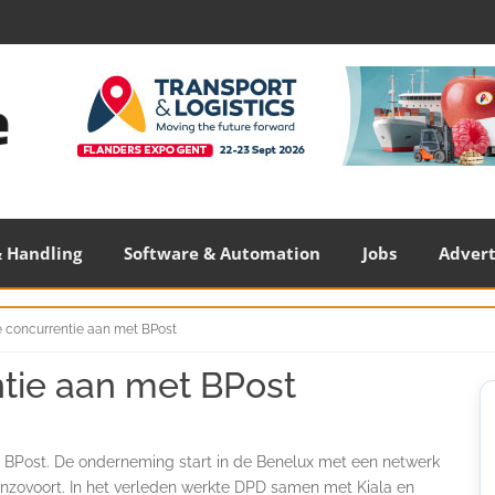
 Handling
Software & Automation
Jobs
Adver
 concurrentie aan met BPost
tie aan met BPost
S
S
 BPost. De onderneming start in de Benelux met een netwerk
 enzovoort. In het verleden werkte DPD samen met Kiala en