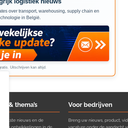
rijk logistiek nieuws
tes over transport, warehousing, supply chain en
echnologie in België.
ratis. Uitschrijven kan altijd.
ws & thema’s
Voor bedrijven
t laatste nieuws en de
Breng uw nieuws, product, vid
ijkste ontwikkelingen in de
vacature onder de aandacht 