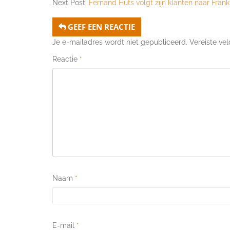
Next Post:
Fernand Huts volgt zijn klanten naar Frankr
GEEF EEN REACTIE
Je e-mailadres wordt niet gepubliceerd.
Vereiste ve
Reactie
*
Naam
*
E-mail
*