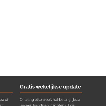
Gratis wekelijkse update
eo of
Ontvang elke week het belangrijkste
van
nieuws, trends en inzichten uit de