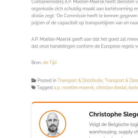
Containerrederij A.P. Moeller-Maersk heeft diensten
organisatie zich schuldig maakt aan kartelvorming en
divisie zegt: ‘De Commissie heeft te kennen gegeven
prijzen of de capaciteit op transportlijnen van en 
A.P. Moeller-Maersk geeft aan dat het goed zal meew
dat onze handelingen conform de Europese regels ve
Bron:
de Tijd
Posted in
Transport & Distributie
,
Transport & Dist
Tagged
a.p. moeller-maersk
,
christian kledal
,
kart
Christophe Sleg
Volgt de Belgische logi
warehousing, supply ch