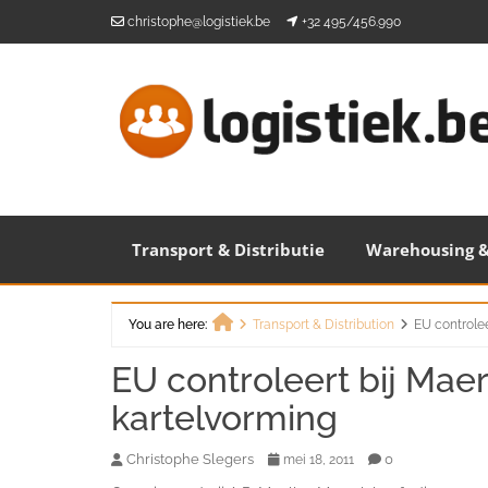
Skip
christophe@logistiek.be
+32 495/456.990
to
content
Transport & Distributie
Warehousing &
You are here:
Transport & Distribution
EU controlee
Home
EU controleert bij Mae
kartelvorming
Christophe Slegers
0
mei 18, 2011