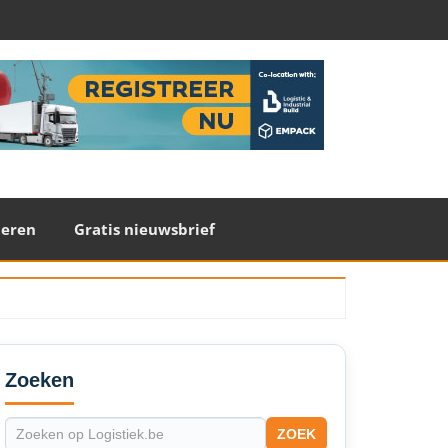
teren
Gratis nieuwsbrief
econdary
idebar
Zoeken
ZOEK