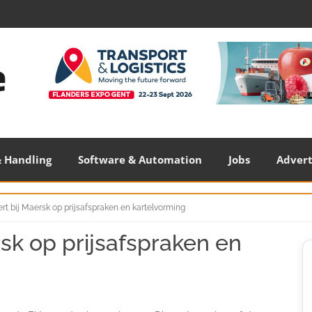
 Handling
Software & Automation
Jobs
Adver
rt bij Maersk op prijsafspraken en kartelvorming
rsk op prijsafspraken en
S
S