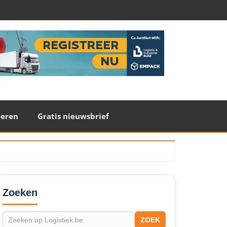
teren
Gratis nieuwsbrief
econdary
idebar
Zoeken
ZOEK