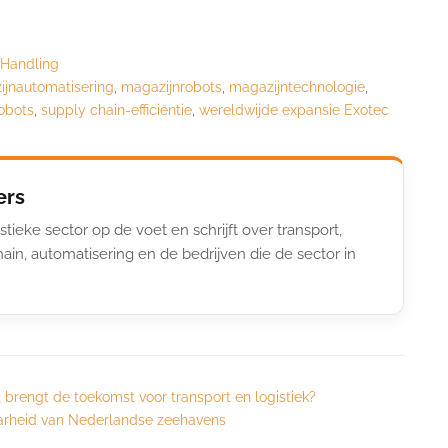
 Handling
jnautomatisering
,
magazijnrobots
,
magazijntechnologie
,
obots
,
supply chain-efficiëntie
,
wereldwijde expansie Exotec
ers
stieke sector op de voet en schrijft over transport,
ain, automatisering en de bedrijven die de sector in
 brengt de toekomst voor transport en logistiek?
aarheid van Nederlandse zeehavens