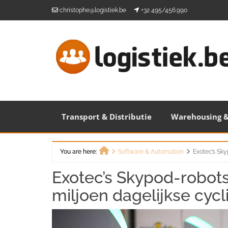
Skip
christophe@logistiek.be
+32 495/456.990
to
content
Transport & Distributie
Warehousing &
You are here:
Software & Automation
Exotec’s Sky
Home
Exotec’s Skypod-robots
miljoen dagelijkse cycl