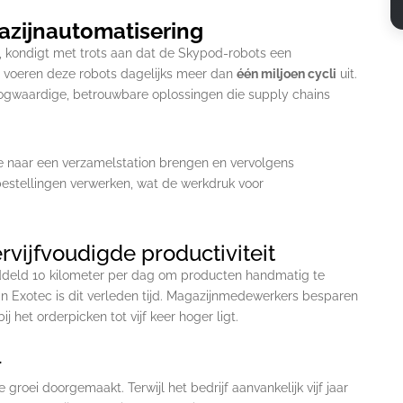
gazijnautomatisering
s, kondigt met trots aan dat de Skypod-robots een
d voeren deze robots dagelijks meer dan
één miljoen cycli
uit.
oogwaardige, betrouwbare oplossingen die supply chains
ze naar een verzamelstation brengen en vervolgens
 bestellingen verwerken, wat de werkdruk voor
vijfvoudigde productiviteit
ddeld 10 kilometer per dag om producten handmatig te
n Exotec is dit verleden tijd. Magazijnmedewerkers besparen
j het orderpicken tot vijf keer hoger ligt.
r
roei doorgemaakt. Terwijl het bedrijf aanvankelijk vijf jaar