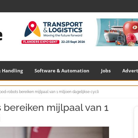
 Handling
Software & Automation
Jobs
Adver
pod-robots bereiken mijlpaal van 1 miljoen dagelijkse cycli
 bereiken mijlpaal van 1
S
S
i