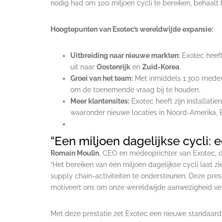
nodig had om 100 miljoen cycli te bereiken, behaalt 
Hoogtepunten van Exotec’s wereldwijde expansie:
Uitbreiding naar nieuwe markten:
Exotec heeft
uit naar
Oostenrijk
en
Zuid-Korea
.
Groei van het team:
Met inmiddels 1.300 medew
om de toenemende vraag bij te houden.
Meer klantensites:
Exotec heeft zijn installati
waaronder nieuwe locaties in Noord-Amerika, 
“Een miljoen dagelijkse cycli:
Romain Moulin
, CEO en medeoprichter van Exotec, dee
“Het bereiken van één miljoen dagelijkse cycli laat 
supply chain-activiteiten te ondersteunen. Deze pr
motiveert ons om onze wereldwijde aanwezigheid verd
Met deze prestatie zet Exotec een nieuwe standaard i