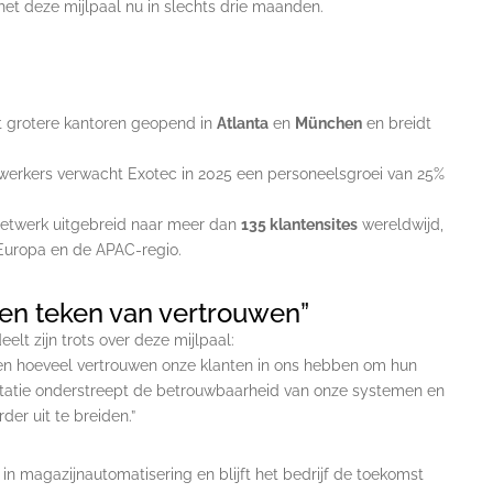
het deze mijlpaal nu in slechts drie maanden.
 grotere kantoren geopend in
Atlanta
en
München
en breidt
erkers verwacht Exotec in 2025 een personeelsgroei van 25%
enetwerk uitgebreid naar meer dan
135 klantensites
wereldwijd,
Europa en de APAC-regio.
 een teken van vertrouwen”
lt zijn trots over deze mijlpaal:
zien hoeveel vertrouwen onze klanten in ons hebben om hun
estatie onderstreept de betrouwbaarheid van onze systemen en
er uit te breiden.”
n magazijnautomatisering en blijft het bedrijf de toekomst