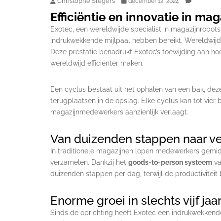
Christophe Slegers
december 12, 2024
Efficiëntie en innovatie in ma
Exotec, een wereldwijde specialist in magazijnrobot
indrukwekkende mijlpaal hebben bereikt. Wereldwij
Deze prestatie benadrukt Exotec’s toewijding aan h
wereldwijd efficiënter maken.
Een cyclus bestaat uit het ophalen van een bak, de
terugplaatsen in de opslag. Elke cyclus kan tot vier
magazijnmedewerkers aanzienlijk verlaagt.
Van duizenden stappen naar ver
In traditionele magazijnen lopen medewerkers gemi
verzamelen. Dankzij het
goods-to-person systeem
va
duizenden stappen per dag, terwijl de productiviteit bi
Enorme groei in slechts vijf jaa
Sinds de oprichting heeft Exotec een indrukwekkende g