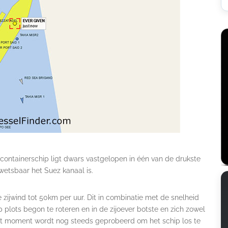
ot containerschip ligt dwars vastgelopen in één van de drukste
wetsbaar het Suez kanaal is.
zijwind tot 50km per uur. Dit in combinatie met de snelheid
 plots begon te roteren en in de zijoever botste en zich zowel
dit moment wordt nog steeds geprobeerd om het schip los te