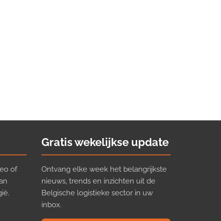
Gratis wekelijkse update
eo of
Ontvang elke week het belangrijkste
van
nieuws, trends en inzichten uit de
ië.
Belgische logistieke sector in uw
inbox.