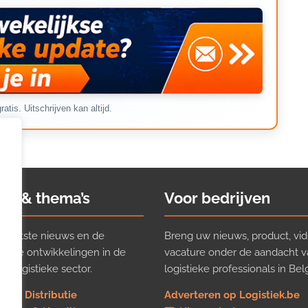
ratis. Uitschrijven kan altijd.
ws & thema’s
Voor bedrijven
t laatste nieuws en de
Breng uw nieuws, product, vid
ijkste ontwikkelingen in de
vacature onder de aandacht 
e logistieke sector.
logistieke professionals in Belg
rt & Distributie
Adverteren op Logistiek.be