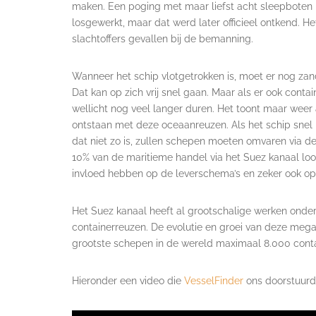
maken. Een poging met maar liefst acht sleepboten 
losgewerkt, maar dat werd later officieel ontkend. He
slachtoffers gevallen bij de bemanning.
Wanneer het schip vlotgetrokken is, moet er nog za
Dat kan op zich vrij snel gaan. Maar als er ook cont
wellicht nog veel langer duren. Het toont maar weer
ontstaan met deze oceaanreuzen. Als het schip snel 
dat niet zo is, zullen schepen moeten omvaren via 
10% van de maritieme handel via het Suez kanaal lo
invloed hebben op de leverschema’s en zeker ook op 
Het Suez kanaal heeft al grootschalige werken onde
containerreuzen. De evolutie en groei van deze meg
grootste schepen in de wereld maximaal 8.000 contai
Hieronder een video die
VesselFinder
ons doorstuur