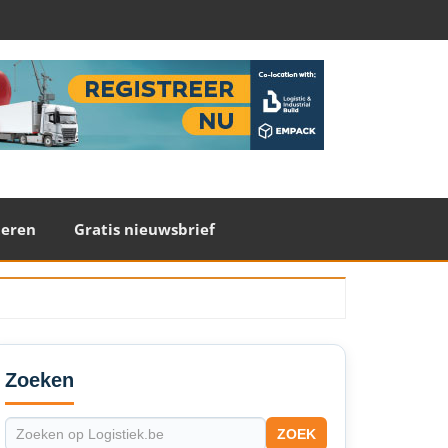
teren
Gratis nieuwsbrief
econdary
idebar
Zoeken
ZOEK