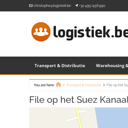
Skip
christophe@logistiek.be
+32 495/456.990
to
content
Transport & Distributie
Warehousing &
You are here:
Transport & Distributie
File op het S
Home
File op het Suez Kanaa