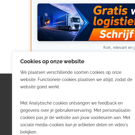
Kort, relevant en g
Cookies op onze website
We plaatsen verschillende soorten cookies op onze
website. Functionele cookies plaatsen we altijd, zodat de
Logistiek.be
Nieu
website goed werkt.
Logistiek.be brengt dagelijks nieuws,
Volg he
Met Analytische cookies ontvangen we feedback en
trends en praktijkverhalen over
belangr
gegevens over je gebruikerservaring. Met personalisatie-
transport, warehousing, supply chain
Belgisch
cookies pas je de website aan jouw voorkeuren aan. Met
en automatisering in België.
sociale media-cookies kan je artikelen delen en video's
Transpo
bekijken.