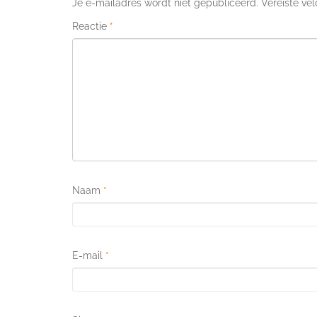
Je e-mailadres wordt niet gepubliceerd.
Vereiste ve
Reactie
*
Naam
*
E-mail
*