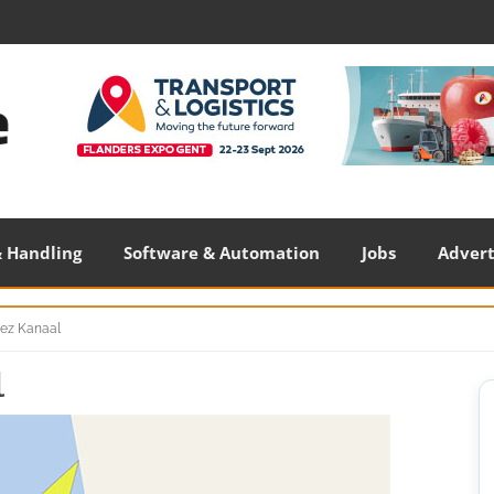
 Handling
Software & Automation
Jobs
Adver
uez Kanaal
l
S
S