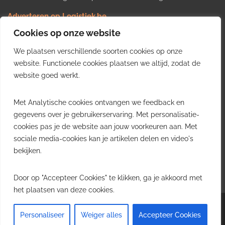
Adverteren op Logistiek.be
Nieuws insturen
Cookies op onze website
Uw video op Logistiek.TV
We plaatsen verschillende soorten cookies op onze
Job plaatsen
Gratis wekelijkse update
website. Functionele cookies plaatsen we altijd, zodat de
website goed werkt.
Ontvang elke week het belangrijkste nieuws, trends en
Met Analytische cookies ontvangen we feedback en
inzichten uit de Belgische logistieke sector in uw inbox.
gegevens over je gebruikerservaring. Met personalisatie-
cookies pas je de website aan jouw voorkeuren aan. Met
Ontvang je gratis
sociale media-cookies kan je artikelen delen en video's
wekelijkse update
bekijken.
Gratis. Eén e-mail per week.
Uitschrijven kan altijd.
Door op "Accepteer Cookies" te klikken, ga je akkoord met
het plaatsen van deze cookies.
Copyright © 2026
Logistiek.be
. All rights reserved.Theme:
Envince
by ThemeGrill.
Personaliseer
Weiger alles
Accepteer Cookies
Powered by
WordPress