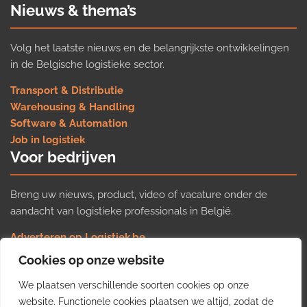
Nieuws & thema’s
Volg het laatste nieuws en de belangrijkste ontwikkelingen
in de Belgische logistieke sector.
Transport & Distributie
Warehousing & Handling
Software & Automation
Job in logistiek
Voor bedrijven
Breng uw nieuws, product, video of vacature onder de
aandacht van logistieke professionals in België.
Adverteren op Logistiek.be
Nieuws insturen
Cookies op onze website
Uw video op Logistiek.TV
We plaatsen verschillende soorten cookies op onze
Job plaatsen
Gratis wekelijkse update
website. Functionele cookies plaatsen we altijd, zodat de