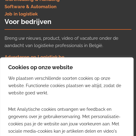
Software & Automation
Job in logistiek
Voor bedrijven
Breng uw nieuws, product, video of vacature onder de
aandacht van logistieke professionals in België.
Adverteren op Logistiek.be
Nieuws insturen
Cookies op onze website
Uw video op Logistiek.TV
We plaatsen verschillende soorten cookies op onze
Job plaatsen
Gratis wekelijkse update
website. Functionele cookies plaatsen we altijd, zodat de
website goed werkt.
Ontvang elke week het belangrijkste nieuws, trends en
Met Analytische cookies ontvangen we feedback en
inzichten uit de Belgische logistieke sector in uw inbox.
gegevens over je gebruikerservaring. Met personalisatie-
cookies pas je de website aan jouw voorkeuren aan. Met
Ontvang je gratis
sociale media-cookies kan je artikelen delen en video's
wekelijkse update