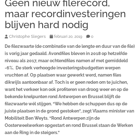
Geen nieuw filerecord,
maar recordinvesteringen
blijven hard nodig
Christophe Slegers
0
februari 20, 2019
De filezwaarte (de combinatie van de lengte en duur van de file)
is vorig jaar gedaald. Avondfiles bleven in 2018 op hetzelfde
niveau als 2017, maar ochtendfiles namen af met gemiddeld
-6%. De sterk verhoogde investeringsbudgetten werpen
vruchten af. Op plaatsen waar gewerkt werd, namen files
dikwijls aantoonbaar af. Toch is er geen reden om te juichen,
want het verkeer kon ook profiteren van droog weer en op de
bekende knelpunten rond Antwerpen en Brussel blijft de
filezwaarte wél stijgen. “We hebben de
schuppen
dus op de
juiste plaatsen in de grond gestoken”, zegt Vlaams minister van
Mobiliteit Ben Weyts
. “Rond Antwerpen zijn de
Oosterweelwerken opgestart en rond Brussel staan de Werken
aan de Ring in de steigers.”