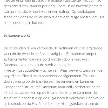
met de Ring rond Brussel in Machelen daalde de fileduur met
gemiddeld een kwartier per dag. Vooral in de tweede jaarhelft
(van juni tot december) was er een daling. Op werkdagen
stond er tijdens de ochtendspits gemiddeld 150 km file: dat is 8
km minder dan in het 2017.
Schuppen
werkt
De ochtendspits kon vermoedelijk profiteren van het erg droge
weer (in de tweede helft van) vorig jaar. Zo waren er amper
spitsmomenten die verstoord werden door sneeuwval.
Daarnaast werpen ook de sterk verhoogde
investeringsbudgetten vruchten af. Waar gewerkt werd aan de
weg zijn de files dikwijls aantoonbaar afgenomen. Zo is de
doorstroming op de E313 tussen Tessenderlo en Lummen
(vroeger een structureel knelpunt) aanzienlijk verbeterd na de
infrastructuurwerken op de E314 en de E313 in Lummen. De
structurele congestie op de E19-Noord is verdwenen, dankzij de
spitsstrook op de E19-Noord en de extra rijstroken tussen de