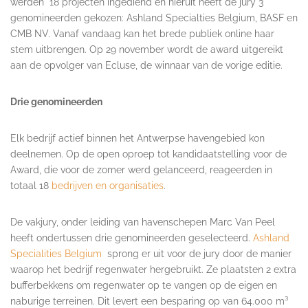
werden 18 projecten ingediend en hieruit heeft de jury 3
genomineerden gekozen: Ashland Specialties Belgium, BASF en
CMB NV. Vanaf vandaag kan het brede publiek online haar
stem uitbrengen. Op 29 november wordt de award uitgereikt
aan de opvolger van Ecluse, de winnaar van de vorige editie.
Drie genomineerden
Elk bedrijf actief binnen het Antwerpse havengebied kon
deelnemen. Op de open oproep tot kandidaatstelling voor de
Award, die voor de zomer werd gelanceerd, reageerden in
totaal 18
bedrijven en organisaties
.
De vakjury, onder leiding van havenschepen Marc Van Peel
heeft ondertussen drie genomineerden geselecteerd.
Ashland
Specialities Belgium
sprong er uit voor de jury door de manier
waarop het bedrijf regenwater hergebruikt. Ze plaatsten 2 extra
bufferbekkens om regenwater op te vangen op de eigen en
naburige terreinen. Dit levert een besparing op van 64.000 m³