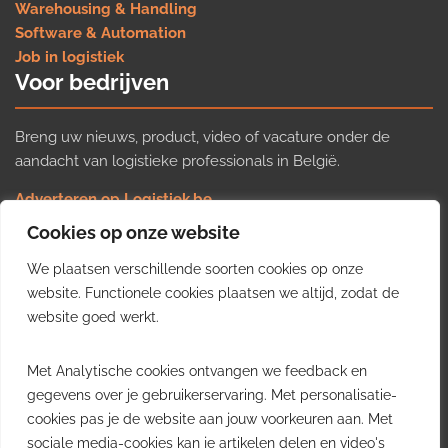
Warehousing & Handling
Software & Automation
Job in logistiek
Voor bedrijven
Breng uw nieuws, product, video of vacature onder de
aandacht van logistieke professionals in België.
Adverteren op Logistiek.be
Nieuws insturen
Cookies op onze website
Uw video op Logistiek.TV
We plaatsen verschillende soorten cookies op onze
Job plaatsen
Gratis wekelijkse update
website. Functionele cookies plaatsen we altijd, zodat de
website goed werkt.
Ontvang elke week het belangrijkste nieuws, trends en
Met Analytische cookies ontvangen we feedback en
inzichten uit de Belgische logistieke sector in uw inbox.
gegevens over je gebruikerservaring. Met personalisatie-
cookies pas je de website aan jouw voorkeuren aan. Met
Ontvang je gratis
sociale media-cookies kan je artikelen delen en video's
wekelijkse update