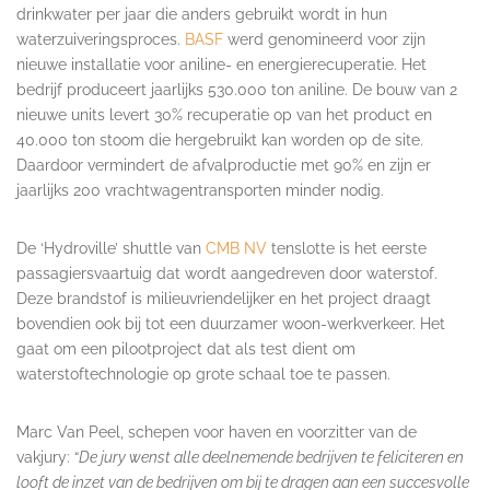
drinkwater per jaar die anders gebruikt wordt in hun
waterzuiveringsproces.
BASF
werd genomineerd voor zijn
nieuwe installatie voor aniline- en energierecuperatie. Het
bedrijf produceert jaarlijks 530.000 ton aniline. De bouw van 2
nieuwe units levert 30% recuperatie op van het product en
40.000 ton stoom die hergebruikt kan worden op de site.
Daardoor vermindert de afvalproductie met 90% en zijn er
jaarlijks 200 vrachtwagentransporten minder nodig.
De ‘Hydroville’ shuttle van
CMB NV
tenslotte is het eerste
passagiersvaartuig dat wordt aangedreven door waterstof.
Deze brandstof is milieuvriendelijker en het project draagt
bovendien ook bij tot een duurzamer woon-werkverkeer. Het
gaat om een pilootproject dat als test dient om
waterstoftechnologie op grote schaal toe te passen.
Marc Van Peel, schepen voor haven en voorzitter van de
vakjury: “
De jury wenst alle deelnemende bedrijven te feliciteren en
looft de inzet van de bedrijven om bij te dragen aan een succesvolle