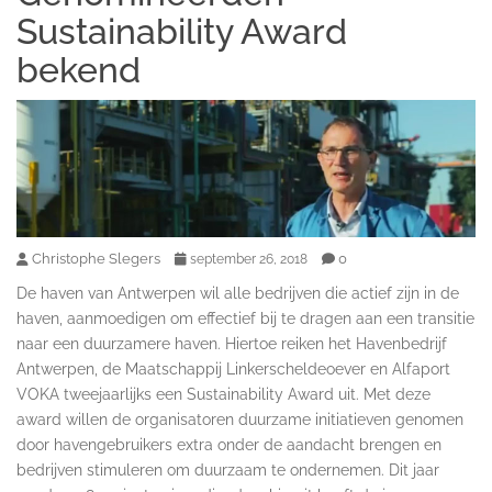
Sustainability Award
bekend
Christophe Slegers
0
september 26, 2018
De haven van Antwerpen wil alle bedrijven die actief zijn in de
haven, aanmoedigen om effectief bij te dragen aan een transitie
naar een duurzamere haven. Hiertoe reiken het Havenbedrijf
Antwerpen, de Maatschappij Linkerscheldeoever en Alfaport
VOKA tweejaarlijks een Sustainability Award uit. Met deze
award willen de organisatoren duurzame initiatieven genomen
door havengebruikers extra onder de aandacht brengen en
bedrijven stimuleren om duurzaam te ondernemen. Dit jaar