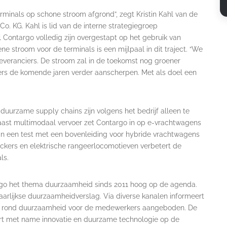
minals op schone stroom afgrond”, zegt Kristin Kahl van de
o. KG. Kahl is lid van de interne strategiegroep
l Contargo volledig zijn overgestapt op het gebruik van
 stroom voor de terminals is een mijlpaal in dit traject. “We
 leveranciers. De stroom zal in de toekomst nog groener
ers de komende jaren verder aanscherpen. Met als doel een
duurzame supply chains zijn volgens het bedrijf alleen te
Naast multimodaal vervoer zet Contargo in op e-vrachtwagens
aan een test met een bovenleiding voor hybride vrachtwagens
ackers en elektrische rangeerlocomotieven verbetert de
ls.
argo het thema duurzaamheid sinds 2011 hoog op de agenda.
arlijkse duurzaamheidverslag. Via diverse kanalen informeert
s rond duurzaamheid voor de medewerkers aangeboden. De
ert met name innovatie en duurzame technologie op de