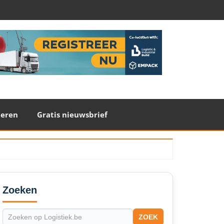
teren
Gratis nieuwsbrief
econdary
idebar
Zoeken
ZOEK