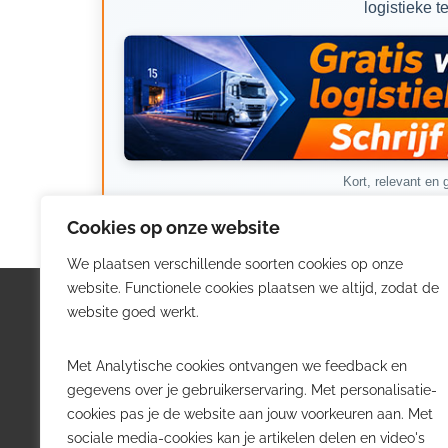
logistieke t
Kort, relevant en g
Cookies op onze website
We plaatsen verschillende soorten cookies op onze
website. Functionele cookies plaatsen we altijd, zodat de
Logistiek.be
Nieu
website goed werkt.
Logistiek.be brengt dagelijks nieuws,
Volg he
Met Analytische cookies ontvangen we feedback en
trends en praktijkverhalen over
belangr
gegevens over je gebruikerservaring. Met personalisatie-
transport, warehousing, supply chain
Belgisch
cookies pas je de website aan jouw voorkeuren aan. Met
en automatisering in België.
sociale media-cookies kan je artikelen delen en video's