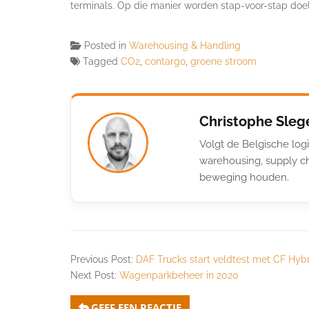
terminals. Op die manier worden stap-voor-stap do
Posted in
Warehousing & Handling
Tagged
CO2
,
contargo
,
groene stroom
Christophe Sleg
Volgt de Belgische logi
warehousing, supply ch
beweging houden.
Previous Post:
DAF Trucks start veldtest met CF Hyb
Next Post:
Wagenparkbeheer in 2020
GEEF EEN REACTIE