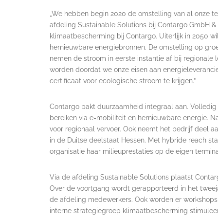
„We hebben begin 2020 de omstelling van al onze ter
afdeling Sustainable Solutions bij Contargo GmbH & C
klimaatbescherming bij Contargo. Uiterlijk in 2050 wi
hernieuwbare energiebronnen. De omstelling op groene
nemen de stroom in eerste instantie af bij regionale
worden doordat we onze eisen aan energieleveranci
certificaat voor ecologische stroom te krijgen.”
Contargo pakt duurzaamheid integraal aan. Volledig 
bereiken via e-mobiliteit en hernieuwbare energie. 
voor regionaal vervoer. Ook neemt het bedrijf deel 
in de Duitse deelstaat Hessen. Met hybride reach st
organisatie haar milieuprestaties op de eigen termina
Via de afdeling Sustainable Solutions plaatst Cont
Over de voortgang wordt gerapporteerd in het tweeja
de afdeling medewerkers. Ook worden er workshop
interne strategiegroep klimaatbescherming stimule