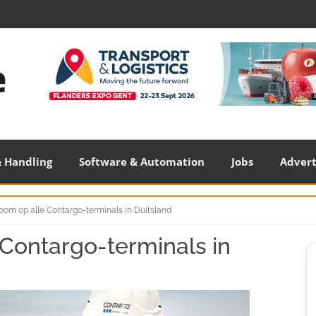
 Handling
Software & Automation
Jobs
Adver
oom op alle Contargo-terminals in Duitsland
Contargo-terminals in
S
S