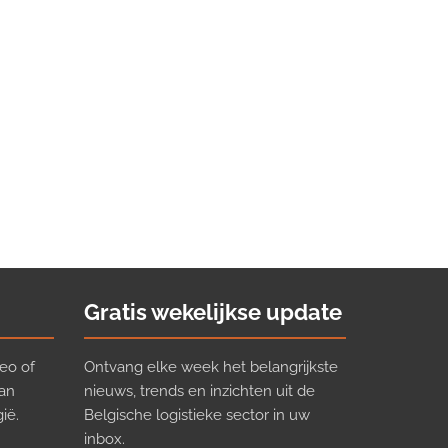
Gratis wekelijkse update
eo of
Ontvang elke week het belangrijkste
van
nieuws, trends en inzichten uit de
ië.
Belgische logistieke sector in uw
inbox.