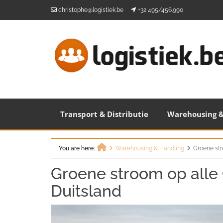
Skip
christophe@logistiek.be
+32 495/456.990
to
content
Transport & Distributie
Warehousing &
You are here:
Warehousing & Handling
Groene str
Home
Groene stroom op alle 
Duitsland