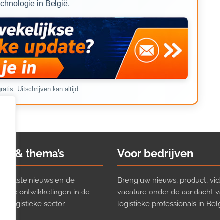
echnologie in België.
ratis. Uitschrijven kan altijd.
ws & thema’s
Voor bedrijven
t laatste nieuws en de
Breng uw nieuws, product, vid
ijkste ontwikkelingen in de
vacature onder de aandacht 
e logistieke sector.
logistieke professionals in Belg