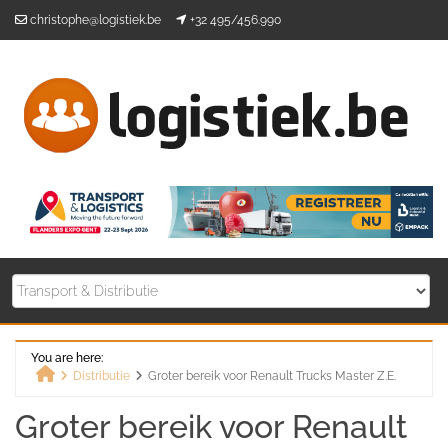
Skip
christophe@logistiek.be
+32 495/456.990
to
content
You are here:
Distributie
Groter bereik voor Renault Trucks Master Z.E.
Home
Groter bereik voor Renault