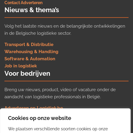
Contact
·
Adverteren
Nieuws & thema’s
Volg het laatste nieuws en de belangrijkste ontwikkelingen
in de Belgische logistieke sector.
Transport & Distributie
Warehousing & Handling
Software & Automation
Job in logistiek
Voor bedrijven
Breng uw nieuws, product, video of vacature onder de
aandacht van logistieke professionals in België.
Adverteren op Logistiek.be
Nieuws insturen
Cookies op onze website
Uw video op Logistiek.TV
We plaatsen verschillende soorten cookies op onze
Job plaatsen