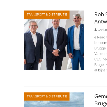
paginering
Rob 
TRANSPORT & DISTRIBUTIE
Antw
Christ
e Raad 
benoemd
Brugge. 
Vanderme
CEO nee
Bruges v
al bijna
Geme
TRANSPORT & DISTRIBUTIE
Brug