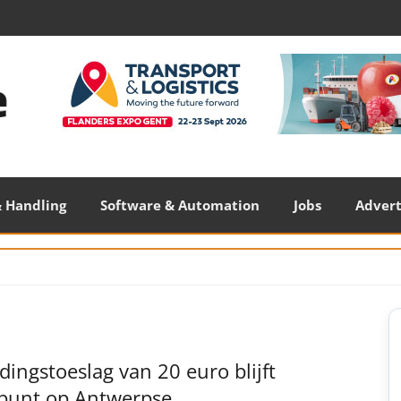
 Handling
Software & Automation
Jobs
Adver
S
S
dingstoeslag van 20 euro blijft
tpunt op Antwerpse