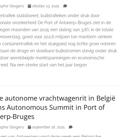
ophe Slegers
oktober 23, 2025
rtrafiek stabiliseert, bulktrafieken onder druk door
ionale onzekerheid De Port of Antwerp-Bruges ziet in de
negen maanden van 2025 een daling van 3,8% in de totale
noverslag, goed voor 202,6 miljoen ton maritiem verkeer.
containertrafiek en het stukgoed nog lichte groei noteren
 staan de droge en vloeibare bulkstromen stevig onder druk
) door wereldwijde marktspanningen en economische
eid. Na een sterke start van het jaar begon
te autonome vrachtwagenrit in België
ens Autonomous Summit in Port of
erp-Bruges
ophe Slegers
september 18, 2025
aven van Antwerpen vond deze week een Belgische