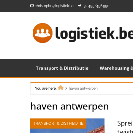
Skip
christophe@logistiek.be
+32 495/456.990
to
content
Transport & Distributie
Warehousing &
You are here:
haven antwerpen
Home
haven antwerpen
Sprei
TRANSPORT & DISTRIBUTIE
twis