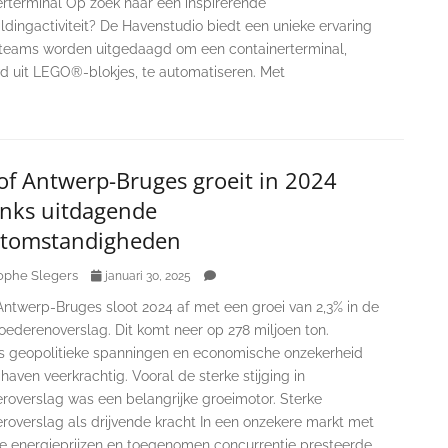
erterminal Op zoek naar een inspirerende
dingactiviteit? De Havenstudio biedt een unieke ervaring
 teams worden uitgedaagd om een containerterminal,
 uit LEGO®-blokjes, te automatiseren. Met
of Antwerp-Bruges groeit in 2024
nks uitdagende
tomstandigheden
ophe Slegers
januari 30, 2025
Antwerp-Bruges sloot 2024 af met een groei van 2,3% in de
oederenoverslag. Dit komt neer op 278 miljoen ton.
 geopolitieke spanningen en economische onzekerheid
e haven veerkrachtig. Vooral de sterke stijging in
eroverslag was een belangrijke groeimotor. Sterke
roverslag als drijvende kracht In een onzekere markt met
de energieprijzen en toegenomen concurrentie presteerde