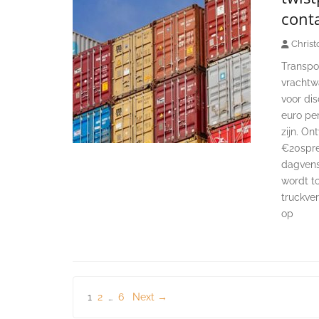
cont
Christ
Transpor
vrachtw
voor dis
euro per
zijn. On
€20spre
dagvenst
wordt t
truckver
op
Berichten
1
2
…
6
Next →