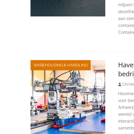
miljoen
dezelfde
aan ster
contain
Containe
Have
WAREHOUSING & HANDLING
bedri
Christ
Havenwe
voor bed
Antwerp
wereld v
interac
samenbr