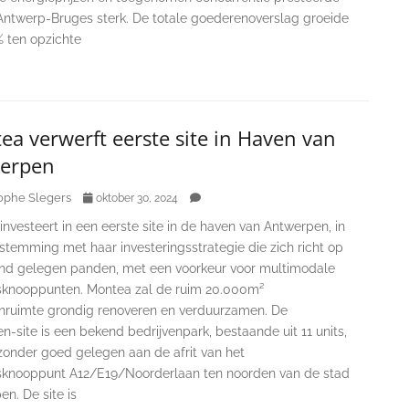
 Antwerp-Bruges sterk. De totale goederenoverslag groeide
% ten opzichte
a verwerft eerste site in Haven van
erpen
ophe Slegers
oktober 30, 2024
nvesteert in een eerste site in de haven van Antwerpen, in
stemming met haar investeringsstrategie die zich richt op
end gelegen panden, met een voorkeur voor multimodale
sknooppunten. Montea zal de ruim 20.000m²
nruimte grondig renoveren en verduurzamen. De
n-site is een bekend bedrijvenpark, bestaande uit 11 units,
jzonder goed gelegen aan de afrit van het
sknooppunt A12/E19/Noorderlaan ten noorden van de stad
n. De site is