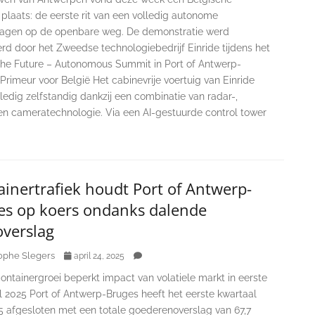
plaats: de eerste rit van een volledig autonome
agen op de openbare weg. De demonstratie werd
rd door het Zweedse technologiebedrijf Einride tijdens het
 the Future – Autonomous Summit in Port of Antwerp-
Primeur voor België Het cabinevrije voertuig van Einride
ledig zelfstandig dankzij een combinatie van radar-,
en cameratechnologie. Via een AI-gestuurde control tower
inertrafiek houdt Port of Antwerp-
es op koers ondanks dalende
overslag
ophe Slegers
april 24, 2025
ontainergroei beperkt impact van volatiele markt in eerste
l 2025 Port of Antwerp-Bruges heeft het eerste kwartaal
5 afgesloten met een totale goederenoverslag van 67,7