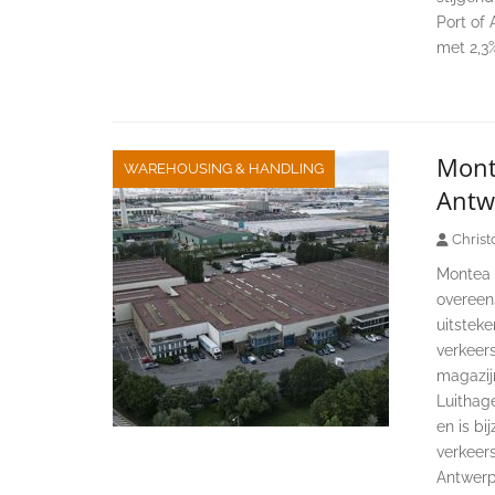
Port of
met 2,3
Monte
WAREHOUSING & HANDLING
Antw
Christ
Montea i
overeen
uitstek
verkeer
magazij
Luithage
en is bi
verkeer
Antwerpe