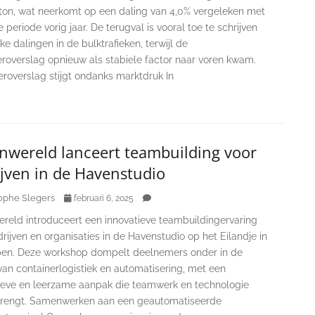
 ton, wat neerkomt op een daling van 4,0% vergeleken met
 periode vorig jaar. De terugval is vooral toe te schrijven
ke dalingen in de bulktrafieken, terwijl de
eroverslag opnieuw als stabiele factor naar voren kwam.
roverslag stijgt ondanks marktdruk In
nwereld lanceert teambuilding voor
jven in de Havenstudio
ophe Slegers
februari 6, 2025
reld introduceert een innovatieve teambuildingervaring
rijven en organisaties in de Havenstudio op het Eilandje in
en. Deze workshop dompelt deelnemers onder in de
an containerlogistiek en automatisering, met een
tieve en leerzame aanpak die teamwerk en technologie
engt. Samenwerken aan een geautomatiseerde