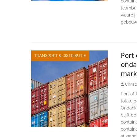
contain
teambuil
waarbij
gebouwd
Port 
TRANSPORT & DISTRIBUTIE
onda
mark
Christ
Port of 
totale g
Ondanks
blijft d
contain
containe
stijgen