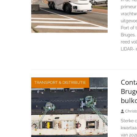
primeur 
vrachtw
uitgevoe
Port of
Bruges. 
reed vol
LIDAR- 
Conta
TRANSPORT & DISTRIBUTIE
Brug
bulk
Christ
Sterke c
kwartaa
van 202