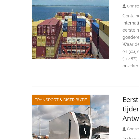
Christ
Containe
internat
eerste 
goedere
Waar de 
(+1,3%),
(-12,8%
onzekerh
Eers
TRANSPORT & DISTRIBUTIE
tijd
Antw
Christ
In de h