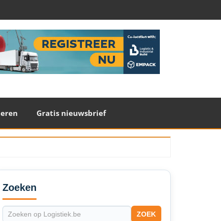
teren
Gratis nieuwsbrief
econdary
idebar
Zoeken
ZOEK