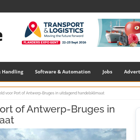
 Handling
Software & Automation
Jobs
Adver
d voor Port of Antwerp-Bruges in uitdagend handelsklimaat
rt of Antwerp-Bruges in
S
S
aat