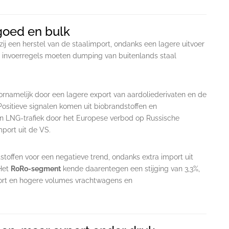
kgoed en bulk
zij een herstel van de staalimport, ondanks een lagere uitvoer
 invoerregels moeten dumping van buitenlands staal
oornamelijk door een lagere export van aardoliederivaten en de
sitieve signalen komen uit biobrandstoffen en
 in LNG-trafiek door het Europese verbod op Russische
port uit de VS.
stoffen voor een negatieve trend, ondanks extra import uit
 Het
RoRo-segment
kende daarentegen een stijging van 3,3%,
rt en hogere volumes vrachtwagens en