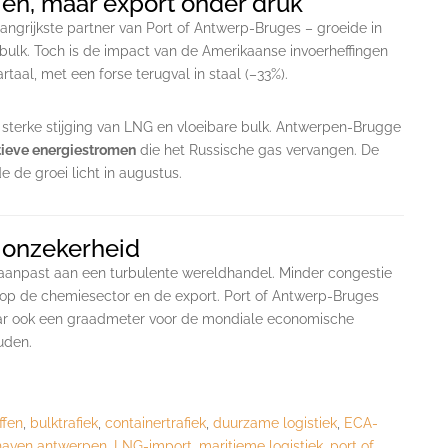
ien, maar export onder druk
ngrijkste partner van Port of Antwerp-Bruges – groeide in
 bulk. Toch is de impact van de Amerikaanse invoerheffingen
rtaal, met een forse terugval in staal (–33%).
en sterke stijging van LNG en vloeibare bulk. Antwerpen-Brugge
tieve energiestromen
die het Russische gas vervangen. De
 de groei licht in augustus.
 onzekerheid
 aanpast aan een turbulente wereldhandel. Minder congestie
 op de chemiesector en de export. Port of Antwerp-Bruges
 maar ook een graadmeter voor de mondiale economische
uden.
ffen
,
bulktrafiek
,
containertrafiek
,
duurzame logistiek
,
ECA-
haven antwerpen
,
LNG-import
,
maritieme logistiek
,
port of