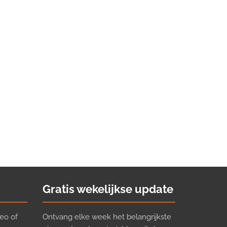
Gratis wekelijkse update
eo of
Ontvang elke week het belangrijkste