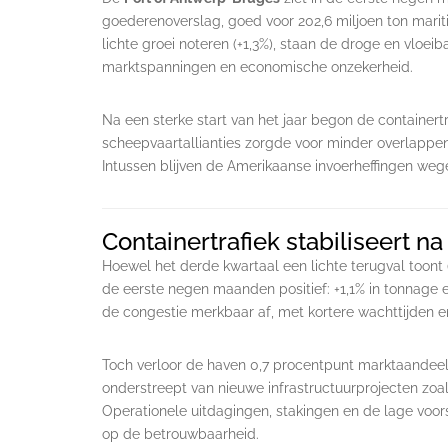
goederenoverslag, goed voor 202,6 miljoen ton mari
lichte groei noteren (+1,3%), staan de droge en vloei
marktspanningen en economische onzekerheid.
Na een sterke start van het jaar begon de containert
scheepvaartallianties zorgde voor minder overlappe
Intussen blijven de Amerikaanse invoerheffingen weg
Containertrafiek stabiliseert na
Hoewel het derde kwartaal een lichte terugval toont (
de eerste negen maanden positief: +1,1% in tonnage e
de congestie merkbaar af, met kortere wachttijden en
Toch verloor de haven 0,7 procentpunt marktaandeel
onderstreept van nieuwe infrastructuurprojecten zoa
Operationele uitdagingen, stakingen en de lage voor
op de betrouwbaarheid.