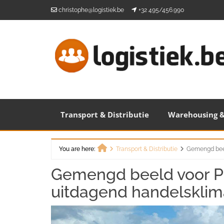
Skip
christophe@logistiek.be
+32 495/456.990
to
content
Transport & Distributie
Warehousing &
You are here:
Transport & Distributie
Gemengd beel
Home
Gemengd beeld voor Po
uitdagend handelsklim