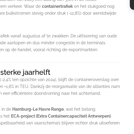
tiem verkeer. Waar de
containertrafiek
en het stukgoed nog
bare bulkstromen stevig onder druk (-12,8%) door wereldwijde
rafiek vanaf augustus af te zwakken. De uitfasering van oude
nde aanlopen en dus minder congestie in de terminals.
en op de handel, vooral richting de exportmarkten.
 sterke jaarhelft
-2,4% ten opzichte van 2024), blijft de containeroverslag over
n +1,6% in TEU. Dankzij de reorganisatie van de allianties nam
 een efficiëntere doorstroming naar het achterland.
 in de
Hamburg-Le Havre Range
, wat het belang
ls het
ECA-project (Extra Containercapaciteit Antwerpen)
.
spelbaarheid van vaarschema’s blijven echter druk uitoefenen