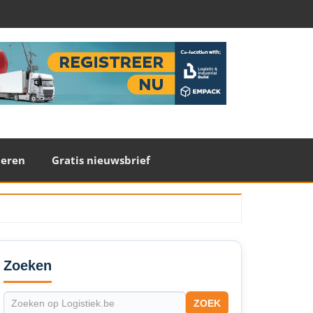
teren
Gratis nieuwsbrief
econdary
idebar
Zoeken
ZOEK