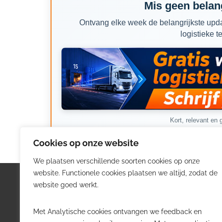
Mis geen belang
Ontvang elke week de belangrijkste upda
logistieke t
Kort, relevant en g
Cookies op onze website
We plaatsen verschillende soorten cookies op onze
website. Functionele cookies plaatsen we altijd, zodat de
Logistiek.be
Nieu
website goed werkt.
Logistiek.be brengt dagelijks nieuws,
Volg he
Met Analytische cookies ontvangen we feedback en