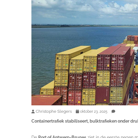
Christophe Slegers
oktober 23, 2025
Containertrafiek stabiliseert, bulktrafieken onder dr
De
Port of Antwerp-Bruges
ziet in de eerste negen 