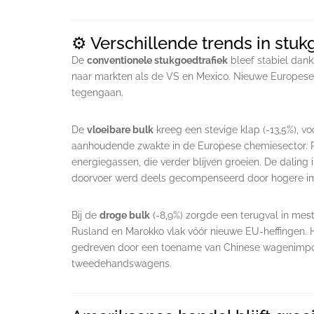
⚙️ Verschillende trends in stu
De
conventionele stukgoedtrafiek
bleef stabiel dank
naar markten als de VS en Mexico. Nieuwe Europese
tegengaan.
De
vloeibare bulk
kreeg een stevige klap (-13,5%), v
aanhoudende zwakte in de Europese chemiesector. Po
energiegassen, die verder blijven groeien. De daling
doorvoer werd deels gecompenseerd door hogere im
Bij de
droge bulk
(-8,9%) zorgde een terugval in mest
Rusland en Marokko vlak vóór nieuwe EU-heffingen.
gedreven door een toename van Chinese wagenimpo
tweedehandswagens.