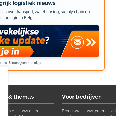
rijk logistiek nieuws
tes over transport, warehousing, supply chain en
echnologie in België.
ratis. Uitschrijven kan altijd.
ws & thema’s
Voor bedrijven
t laatste nieuws en de
Breng uw nieuws, product, vid