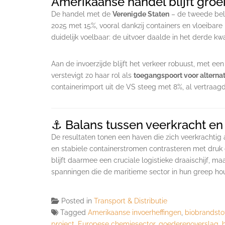
Amerikaanse handel blijft groe
De handel met de
Verenigde Staten
– de tweede bela
2025 met 15%, vooral dankzij containers en vloeibare
duidelijk voelbaar: de uitvoer daalde in het derde kwa
Aan de invoerzijde blijft het verkeer robuust, met e
verstevigt zo haar rol als
toegangspoort voor alterna
containerimport uit de VS steeg met 8%, al vertraagde
⚓ Balans tussen veerkracht en
De resultaten tonen een haven die zich veerkrachtig
en stabiele containerstromen contrasteren met druk
blijft daarmee een cruciale logistieke draaischijf,
spanningen die de maritieme sector in hun greep ho
Posted in
Transport & Distributie
Tagged
Amerikaanse invoerheffingen
,
biobrandsto
project
,
Europese chemiesector
,
goederenoverslag
,