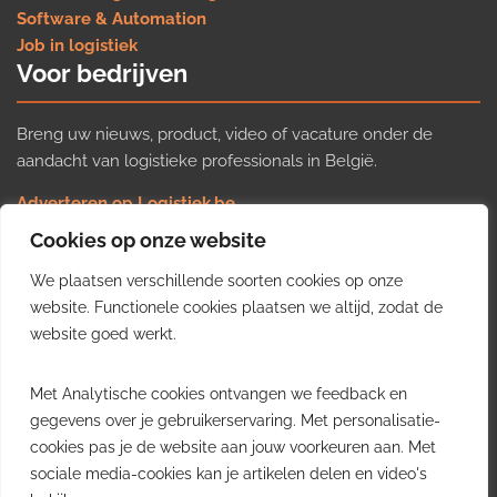
Software & Automation
Job in logistiek
Voor bedrijven
Breng uw nieuws, product, video of vacature onder de
aandacht van logistieke professionals in België.
Adverteren op Logistiek.be
Nieuws insturen
Cookies op onze website
Uw video op Logistiek.TV
We plaatsen verschillende soorten cookies op onze
Job plaatsen
Gratis wekelijkse update
website. Functionele cookies plaatsen we altijd, zodat de
website goed werkt.
Ontvang elke week het belangrijkste nieuws, trends en
Met Analytische cookies ontvangen we feedback en
inzichten uit de Belgische logistieke sector in uw inbox.
gegevens over je gebruikerservaring. Met personalisatie-
cookies pas je de website aan jouw voorkeuren aan. Met
Ontvang je gratis
sociale media-cookies kan je artikelen delen en video's
wekelijkse update