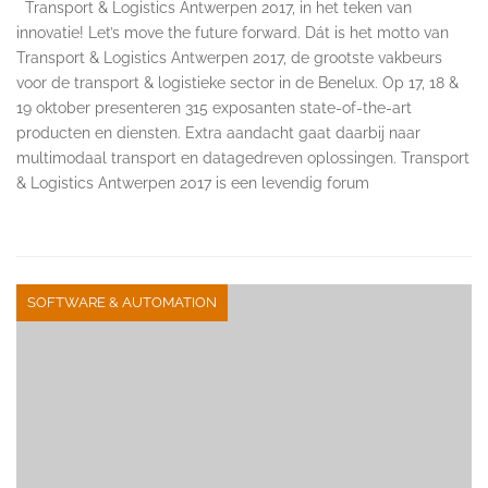
Transport & Logistics Antwerpen 2017, in het teken van
innovatie! Let’s move the future forward. Dát is het motto van
Transport & Logistics Antwerpen 2017, de grootste vakbeurs
voor de transport & logistieke sector in de Benelux. Op 17, 18 &
19 oktober presenteren 315 exposanten state-of-the-art
producten en diensten. Extra aandacht gaat daarbij naar
multimodaal transport en datagedreven oplossingen. Transport
& Logistics Antwerpen 2017 is een levendig forum
SOFTWARE & AUTOMATION