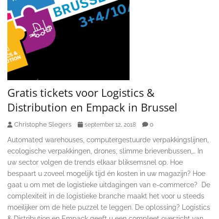
Gratis tickets voor Logistics &
Distribution en Empack in Brussel
Christophe Slegers
0
september 12, 2018
Automated warehouses, computergestuurde verpakkingslijnen,
ecologische verpakkingen, drones, slimme brievenbussen,… In
uw sector volgen de trends elkaar bliksemsnel op. Hoe
bespaart u zoveel mogelijk tijd én kosten in uw magazijn? Hoe
gaat u om met de logistieke uitdagingen van e-commerce? De
complexiteit in de logistieke branche maakt het voor u steeds
moeilijker om de hele puzzel te leggen. De oplossing? Logistics
& Distribution en Empack geeft u een compleet overzicht van