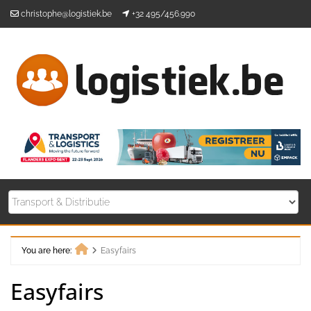
Skip
christophe@logistiek.be
+32 495/456.990
to
content
You are here:
Easyfairs
Home
Easyfairs