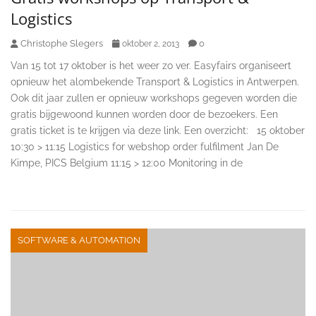
Logistics
Christophe Slegers
0
oktober 2, 2013
Van 15 tot 17 oktober is het weer zo ver. Easyfairs organiseert
opnieuw het alombekende Transport & Logistics in Antwerpen.
Ook dit jaar zullen er opnieuw workshops gegeven worden die
gratis bijgewoond kunnen worden door de bezoekers. Een
gratis ticket is te krijgen via deze link. Een overzicht: 15 oktober
10:30 > 11:15 Logistics for webshop order fulfilment Jan De
Kimpe, PICS Belgium 11:15 > 12:00 Monitoring in de
SOFTWARE & AUTOMATION