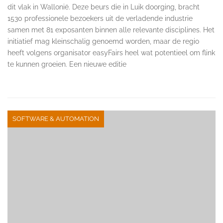
dit vlak in Wallonië. Deze beurs die in Luik doorging, bracht
1530 professionele bezoekers uit de verladende industrie
samen met 81 exposanten binnen alle relevante disciplines. Het
initiatief mag kleinschalig genoemd worden, maar de regio
heeft volgens organisator easyFairs heel wat potentieel om flink
te kunnen groeien. Een nieuwe editie
SOFTWARE & AUTOMATION