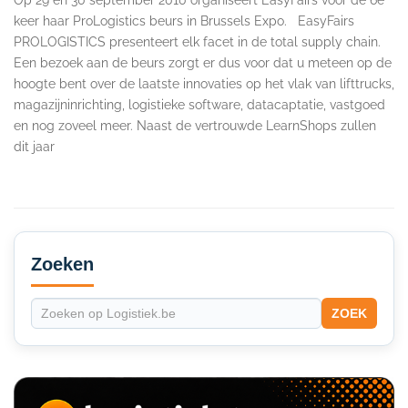
keer haar ProLogistics beurs in Brussels Expo. EasyFairs
PROLOGISTICS presenteert elk facet in de total supply chain.
Een bezoek aan de beurs zorgt er dus voor dat u meteen op de
hoogte bent over de laatste innovaties op het vlak van lifttrucks,
magazijninrichting, logistieke software, datacaptatie, vastgoed
en nog zoveel meer. Naast de vertrouwde LearnShops zullen
dit jaar
Secondary
Sidebar
Zoeken
ZOEK