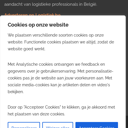
aandacht van logistieke professionals in België.
Adverteren op Logistiek.be
Nieuws insturen
Cookies op onze website
Uw video op Logistiek.TV
We plaatsen verschillende soorten cookies op onze
Job plaatsen
Gratis wekelijkse update
website. Functionele cookies plaatsen we altijd, zodat de
website goed werkt.
Ontvang elke week het belangrijkste nieuws, trends en
Met Analytische cookies ontvangen we feedback en
inzichten uit de Belgische logistieke sector in uw inbox.
gegevens over je gebruikerservaring. Met personalisatie-
cookies pas je de website aan jouw voorkeuren aan. Met
Ontvang je gratis
sociale media-cookies kan je artikelen delen en video's
wekelijkse update
bekijken.
Gratis. Eén e-mail per week.
Uitschrijven kan altijd.
Door op "Accepteer Cookies" te klikken, ga je akkoord met
het plaatsen van deze cookies.
Copyright © 2026
Logistiek.be
. All rights reserved.Theme:
Envince
by ThemeGrill.