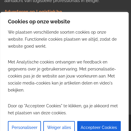
aandacht van logistieke professionals in België.
Adverteren op Logistiek.be
Nieuws insturen
Cookies op onze website
Uw video op Logistiek.TV
We plaatsen verschillende soorten cookies op onze
Job plaatsen
Gratis wekelijkse update
website. Functionele cookies plaatsen we altijd, zodat de
website goed werkt.
Ontvang elke week het belangrijkste nieuws, trends en
Met Analytische cookies ontvangen we feedback en
inzichten uit de Belgische logistieke sector in uw inbox.
gegevens over je gebruikerservaring. Met personalisatie-
cookies pas je de website aan jouw voorkeuren aan. Met
Ontvang je gratis
sociale media-cookies kan je artikelen delen en video's
wekelijkse update
bekijken.
Gratis. Eén e-mail per week.
Uitschrijven kan altijd.
Door op "Accepteer Cookies" te klikken, ga je akkoord met
het plaatsen van deze cookies.
Copyright © 2026
Logistiek.be
. All rights reserved.Theme:
Envince
by ThemeGrill.
Personaliseer
Weiger alles
Accepteer Cookies