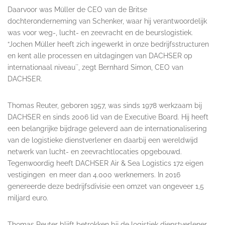
Daarvoor was Müller de CEO van de Britse
dochteronderneming van Schenker, waar hij verantwoordelijk
was voor weg-, lucht- en zeevracht en de beurslogistiek.
“Jochen Müller heeft zich ingewerkt in onze bedrijfsstructuren
en kent alle processen en uitdagingen van DACHSER op
internationaal niveau´´, zegt Bernhard Simon, CEO van
DACHSER.
Thomas Reuter, geboren 1957, was sinds 1978 werkzaam bij
DACHSER en sinds 2006 lid van de Executive Board. Hij heeft
een belangrijke bijdrage geleverd aan de internationalisering
van de logistieke dienstverlener en daarbij een wereldwijd
netwerk van lucht- en zeevrachtlocaties opgebouwd.
Tegenwoordig heeft DACHSER Air & Sea Logistics 172 eigen
vestigingen en meer dan 4.000 werknemers. In 2016
genereerde deze bedrijfsdivisie een omzet van ongeveer 1,5
miljard euro.
Thomas Reuter blijft betrokken bij de logistiek dienstverlener.