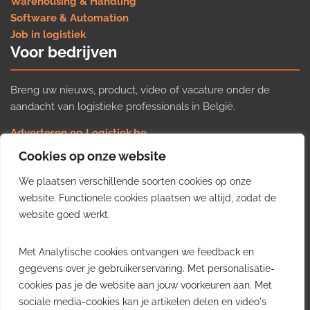
Warehousing & Handling
Software & Automation
Job in logistiek
Voor bedrijven
Breng uw nieuws, product, video of vacature onder de
aandacht van logistieke professionals in België.
Adverteren op Logistiek.be
Nieuws insturen
Cookies op onze website
Uw video op Logistiek.TV
We plaatsen verschillende soorten cookies op onze
Job plaatsen
Gratis wekelijkse update
website. Functionele cookies plaatsen we altijd, zodat de
website goed werkt.
Ontvang elke week het belangrijkste nieuws, trends en
Met Analytische cookies ontvangen we feedback en
inzichten uit de Belgische logistieke sector in uw inbox.
gegevens over je gebruikerservaring. Met personalisatie-
cookies pas je de website aan jouw voorkeuren aan. Met
Ontvang je gratis
sociale media-cookies kan je artikelen delen en video's
wekelijkse update