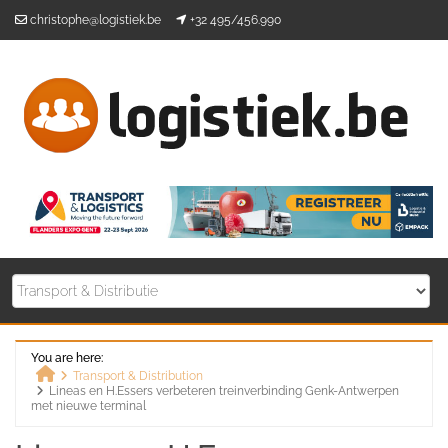
Skip
christophe@logistiek.be
+32 495/456.990
to
content
You are here:
Transport & Distribution
Lineas en H.Essers verbeteren treinverbinding Genk-Antwerpen
Home
met nieuwe terminal