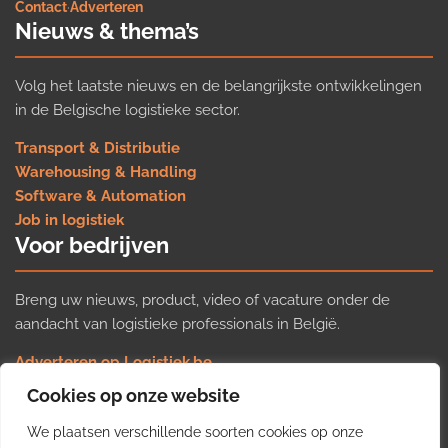
Contact
·
Adverteren
Nieuws & thema’s
Volg het laatste nieuws en de belangrijkste ontwikkelingen
in de Belgische logistieke sector.
Transport & Distributie
Warehousing & Handling
Software & Automation
Job in logistiek
Voor bedrijven
Breng uw nieuws, product, video of vacature onder de
aandacht van logistieke professionals in België.
Adverteren op Logistiek.be
Nieuws insturen
Cookies op onze website
Uw video op Logistiek.TV
We plaatsen verschillende soorten cookies op onze
Job plaatsen