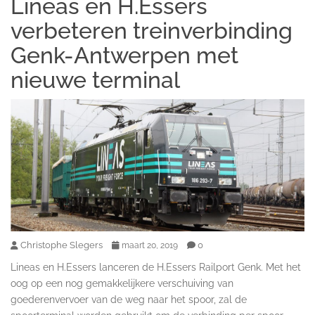
Lineas en H.Essers
verbeteren treinverbinding
Genk-Antwerpen met
nieuwe terminal
Christophe Slegers
0
maart 20, 2019
Lineas en H.Essers lanceren de H.Essers Railport Genk. Met het
oog op een nog gemakkelijkere verschuiving van
goederenvervoer van de weg naar het spoor, zal de