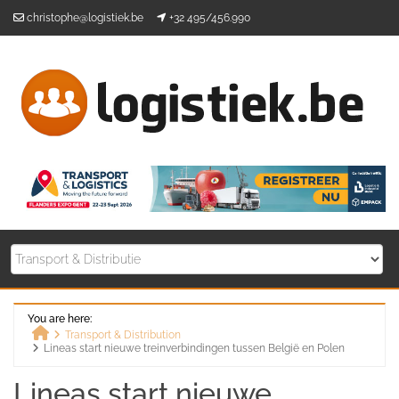
Skip
christophe@logistiek.be
+32 495/456.990
to
content
You are here:
Transport & Distribution
Lineas start nieuwe treinverbindingen tussen België en Polen
Home
Lineas start nieuwe