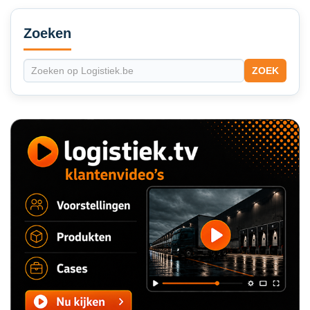
Secondary
Sidebar
Zoeken
ZOEK