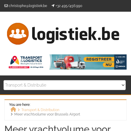
Skip
christophe@logistiek.be
+32 495/456.990
to
content
You are here:
Transport & Distribution
Meer vrachtvolume voor Brussels Airport
Home
Meer vrachtvolume voor