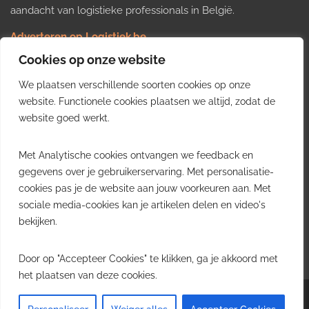
aandacht van logistieke professionals in België.
Adverteren op Logistiek.be
Nieuws insturen
Cookies op onze website
Uw video op Logistiek.TV
We plaatsen verschillende soorten cookies op onze
Job plaatsen
Gratis wekelijkse update
website. Functionele cookies plaatsen we altijd, zodat de
website goed werkt.
Ontvang elke week het belangrijkste nieuws, trends en
Met Analytische cookies ontvangen we feedback en
inzichten uit de Belgische logistieke sector in uw inbox.
gegevens over je gebruikerservaring. Met personalisatie-
cookies pas je de website aan jouw voorkeuren aan. Met
Ontvang je gratis
sociale media-cookies kan je artikelen delen en video's
wekelijkse update
bekijken.
Gratis. Eén e-mail per week.
Uitschrijven kan altijd.
Door op "Accepteer Cookies" te klikken, ga je akkoord met
het plaatsen van deze cookies.
Copyright © 2026
Logistiek.be
. All rights reserved.Theme:
Envince
by ThemeGrill.