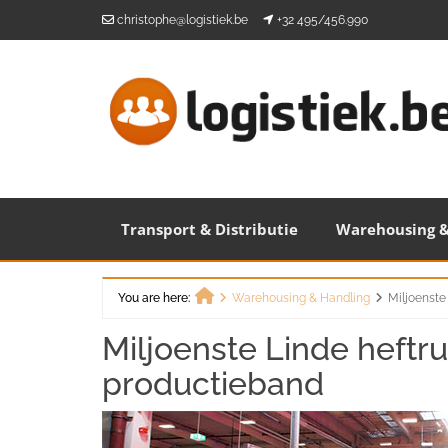
Skip
christophe@logistiek.be
+32 495/456.990
to
content
Transport & Distributie
Warehousing &
You are here:
Warehousing & Handling
Miljoenste
Home
Miljoenste Linde heftru
productieband