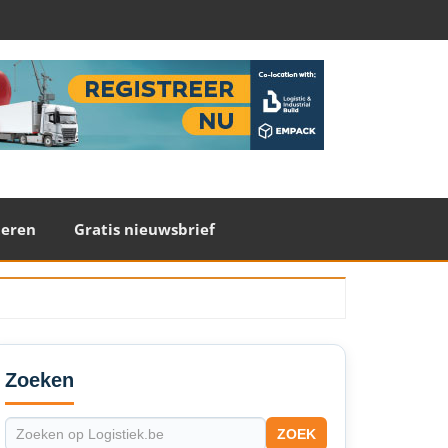
teren
Gratis nieuwsbrief
econdary
idebar
Zoeken
ZOEK