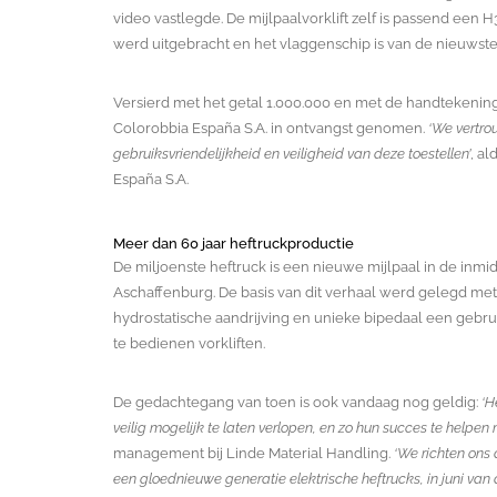
video vastlegde. De mijlpaalvorklift zelf is passend een H
werd uitgebracht en het vlaggenschip is van de nieuwste
Versierd met het getal 1.000.000 en met de handtekeni
Colorobbia España S.A. in ontvangst genomen.
‘We vertro
gebruiksvriendelijkheid en veiligheid van deze toestellen’
, a
España S.A.
Meer dan 60 jaar heftruckproductie
De miljoenste heftruck is een nieuwe mijlpaal in de inmi
Aschaffenburg. De basis van dit verhaal werd gelegd met 
hydrostatische aandrijving en unieke bipedaal een gebrui
te bedienen vorkliften.
De gedachtegang van toen is ook vandaag nog geldig:
‘H
veilig mogelijk te laten verlopen, en zo hun succes te helpen
management bij Linde Material Handling.
‘We richten ons 
een gloednieuwe generatie elektrische heftrucks, in juni van di