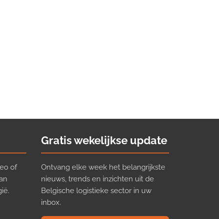
Gratis wekelijkse update
eo of
Ontvang elke week het belangrijkste
van
nieuws, trends en inzichten uit de
ië.
Belgische logistieke sector in uw
inbox.