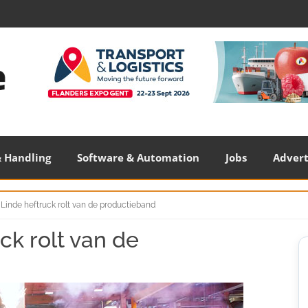
 Handling
Software & Automation
Jobs
Adver
 Linde heftruck rolt van de productieband
ck rolt van de
S
S