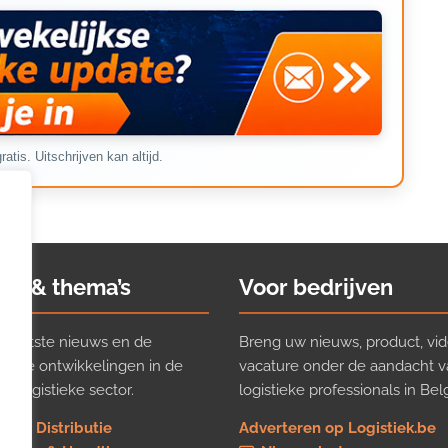
ratis. Uitschrijven kan altijd.
ws & thema’s
Voor bedrijven
t laatste nieuws en de
Breng uw nieuws, product, vid
ijkste ontwikkelingen in de
vacature onder de aandacht 
e logistieke sector.
logistieke professionals in Belg
rt & Distributie
Adverteren op Logistiek.be