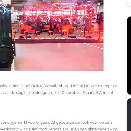
rucks samen in het Duitse Aschaffenburg. Het miljoenste exemplaar
 aan de slag bij de eindgebruiker, Colorobbia España S.A. in het
et onopgemerkt voorbijgaan. Dit gebeurde dan ook voor de lens
erkshow – inclusief rood Bengaals vuur en een glitterregen – op