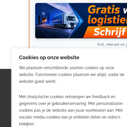
Kort, relevant en g
Cookies op onze website
We plaatsen verschillende soorten cookies op onze
website. Functionele cookies plaatsen we altijd, zodat de
Logistiek.be
Nieu
website goed werkt.
Logistiek.be brengt dagelijks nieuws,
Volg he
Met Analytische cookies ontvangen we feedback en
trends en praktijkverhalen over
belangr
gegevens over je gebruikerservaring. Met personalisatie-
transport, warehousing, supply chain
Belgisch
cookies pas je de website aan jouw voorkeuren aan. Met
en automatisering in België.
sociale media-cookies kan je artikelen delen en video's
Transpo
bekijken.