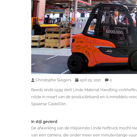
Christophe Slegers
0
april 29, 2021
Reeds sinds 1959 stelt Linde Material Handling vorkheft
rolde in maart van de productieband en is inmiddels reeds
Spaanse Castellón.
In stijl gevierd
De afwerking van de miljoenste Linde heftruck mocht ni
van een camera, die onder meer een minutenlange vuurw