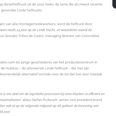
35 dieselheftruck uit de 1202 reeks, de serie die als meest recente
 generatie Linde heftrucks.
ngen van alle montagemedewerkers, werd de heftruck door
uwen reeds 24 jaar op de Linde trucks, en waarderen vooral de
ldus Gonzalo Trilles de Castro, managing director van Colorobbia
ddels ruim 60-jarige geschiedenis van het productiecentrum in
de Hubtrac – de allereerste Linde heftruck – die met zijn
ksvriendelijk alternatief vormde voor de tot dan toe zeer moeilijk
et is ons doel om de logistieke processen bij onze klanten zo efficiënt en
 maximaliseren’
, aldus Stefan Prokosch, senior vice president brand
dan ook al op de volgende mijlpaal op dit gebied: de lancering van
t jaar.’