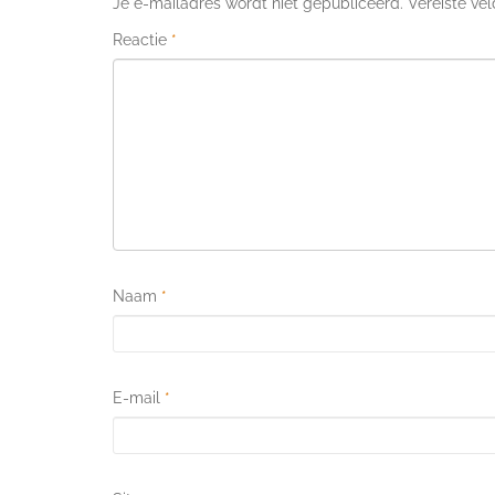
Je e-mailadres wordt niet gepubliceerd.
Vereiste ve
Reactie
*
Naam
*
E-mail
*