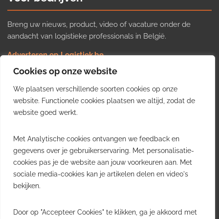
Breng uw nieuws, product, video of vacature onder de
aandacht van logistieke professionals in België.
Adverteren op Logistiek.be
Nieuws insturen
Cookies op onze website
Uw video op Logistiek.TV
We plaatsen verschillende soorten cookies op onze
Job plaatsen
Gratis wekelijkse update
website. Functionele cookies plaatsen we altijd, zodat de
website goed werkt.
Ontvang elke week het belangrijkste nieuws, trends en
Met Analytische cookies ontvangen we feedback en
inzichten uit de Belgische logistieke sector in uw inbox.
gegevens over je gebruikerservaring. Met personalisatie-
cookies pas je de website aan jouw voorkeuren aan. Met
Ontvang je gratis
sociale media-cookies kan je artikelen delen en video's
wekelijkse update
bekijken.
Gratis. Eén e-mail per week.
Uitschrijven kan altijd.
Door op "Accepteer Cookies" te klikken, ga je akkoord met