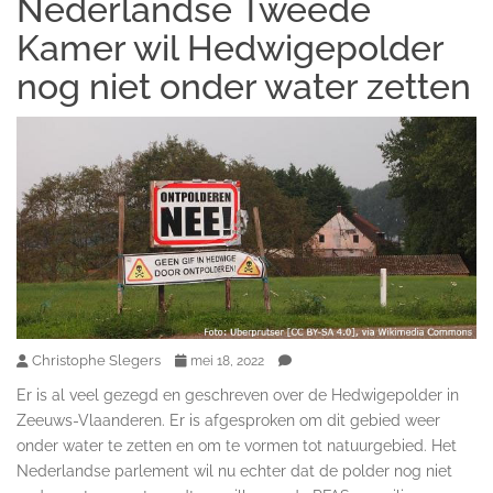
Nederlandse Tweede
Kamer wil Hedwigepolder
nog niet onder water zetten
Christophe Slegers
mei 18, 2022
Er is al veel gezegd en geschreven over de Hedwigepolder in
Zeeuws-Vlaanderen. Er is afgesproken om dit gebied weer
onder water te zetten en om te vormen tot natuurgebied. Het
Nederlandse parlement wil nu echter dat de polder nog niet