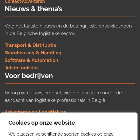
Contact
·
Adverteren
Nieuws & thema’s
Volg het laatste nieuws en de belangrijkste ontwikkelingen
in de Belgische logistieke sector.
Transport & Distributie
Warehousing & Handling
Software & Automation
Job in logistiek
Voor bedrijven
Breng uw nieuws, product, video of vacature onder de
aandacht van logistieke professionals in België.
Adverteren op Logistiek.be
Nieuws insturen
Cookies op onze website
Uw video op Logistiek.TV
We plaatsen verschillende soorten cookies op onze
Job plaatsen