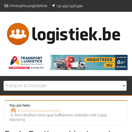
Skip
christophe@logistiek.be
+32 495/456.990
to
content
You are here:
Software & Automation
Paris Brothers kiest gaat koffiebonen ontladen met Copal
Home
oplossing