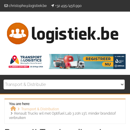
Skip
christophe@logistiek.be
+32 495/456.990
to
content
You are here:
Transport & Distribution
Renault Trucks wil met Optifuel Lab 3 zo’n 13% minder brandstof
Home
verbruiken