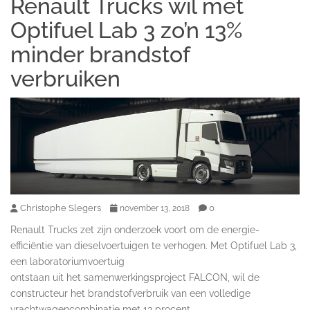
Renault Trucks wil met
Optifuel Lab 3 zo’n 13%
minder brandstof
verbruiken
Christophe Slegers
0
november 13, 2018
Renault Trucks zet zijn onderzoek voort om de energie-
efficiëntie van dieselvoertuigen te verhogen. Met Optifuel Lab 3,
een laboratoriumvoertuig
ontstaan uit het samenwerkingsproject FALCON, wil de
constructeur het brandstofverbruik van een volledige
vrachtwagencombinatie met 13 procent