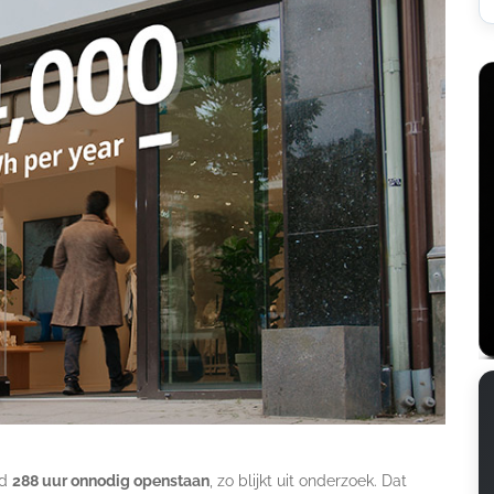
ld
288 uur onnodig openstaan
, zo blijkt uit onderzoek. Dat