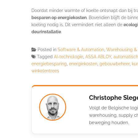
Doordat minder warmte of koelte ontsnapt dan bij tr
besparen op energiekosten
. Bovendien blijft de bi
koeling nodig is. Dit vermindert niet alleen de
ecolog
deurinstallatie
.
Posted in
Software & Automation
,
Warehousing &
Tagged
AI-technologie
,
ASSA ABLOY
,
automatisc
energiebesparing
,
energiekosten
,
gebouwbeheer
,
kun
winkelentrees
Christophe Sleg
Volgt de Belgische logi
warehousing, supply ch
beweging houden.