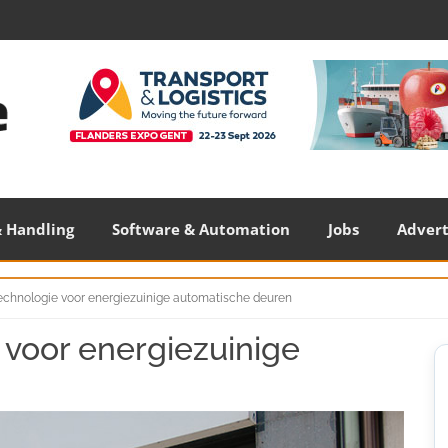
 Handling
Software & Automation
Jobs
Adver
echnologie voor energiezuinige automatische deuren
 voor energiezuinige
S
S