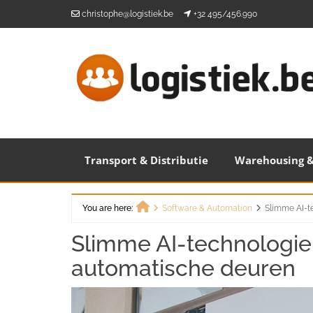
Skip
christophe@logistiek.be
+32 495/456.990
to
content
Transport & Distributie
Warehousing &
You are here:
Software & Automation
Slimme AI-t
Home
Slimme AI-technologie
automatische deuren