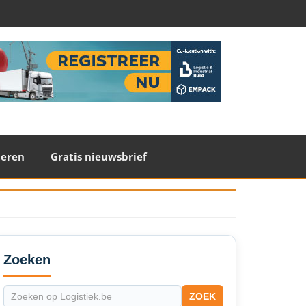
teren
Gratis nieuwsbrief
econdary
idebar
Zoeken
ZOEK