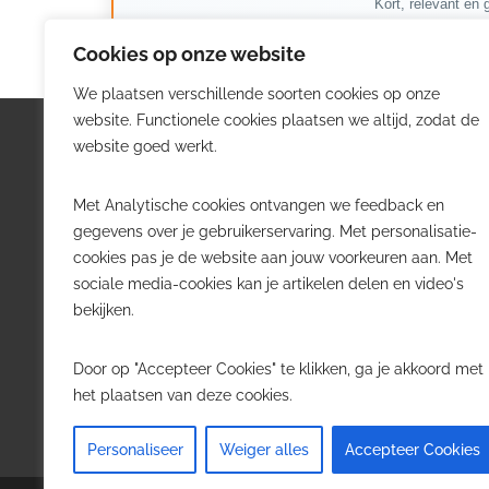
Kort, relevant en g
Cookies op onze website
We plaatsen verschillende soorten cookies op onze
website. Functionele cookies plaatsen we altijd, zodat de
Logistiek.be
Nieu
website goed werkt.
Logistiek.be brengt dagelijks nieuws,
Volg he
Met Analytische cookies ontvangen we feedback en
trends en praktijkverhalen over
belangr
gegevens over je gebruikerservaring. Met personalisatie-
transport, warehousing, supply chain
Belgisch
cookies pas je de website aan jouw voorkeuren aan. Met
en automatisering in België.
sociale media-cookies kan je artikelen delen en video's
Transpo
bekijken.
Voor logistieke professionals,
Wareho
beslissers en bedrijven die de sector
Softwa
Door op "Accepteer Cookies" te klikken, ga je akkoord met
willen volgen.
Job in 
het plaatsen van deze cookies.
Contact
·
Adverteren
Personaliseer
Weiger alles
Accepteer Cookies