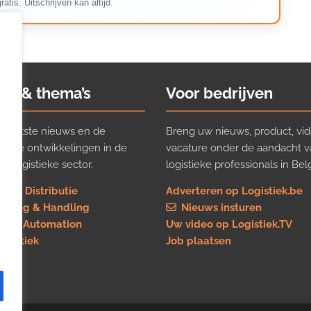
ratis. Uitschrijven kan altijd.
ws & thema’s
Voor bedrijven
t laatste nieuws en de
Breng uw nieuws, product, vid
ijkste ontwikkelingen in de
vacature onder de aandacht 
e logistieke sector.
logistieke professionals in Belg
rt & Distributie
Adverteren op Logistiek.be
using & Handling
Nieuws insturen
re & Automation
Uw video op Logistiek.TV
logistiek
Job plaatsen