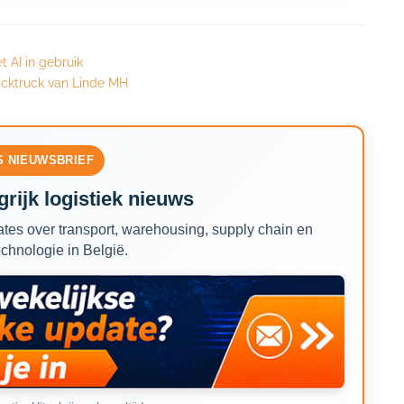
 AI in gebruik
cktruck van Linde MH
S NIEUWSBRIEF
rijk logistiek nieuws
tes over transport, warehousing, supply chain en
echnologie in België.