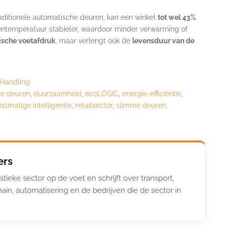
aditionele automatische deuren, kan een winkel
tot wel 43%
nnentemperatuur stabieler, waardoor minder verwarming of
ische voetafdruk
, maar verlengt ook de
levensduur van de
 Handling
he deuren
,
duurzaamheid
,
ecoLOGIC
,
energie-efficiëntie
,
stmatige intelligentie
,
retailsector
,
slimme deuren
,
ers
stieke sector op de voet en schrijft over transport,
ain, automatisering en de bedrijven die de sector in