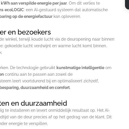
 kWh aan verspilde energie per jaar
. Om dit verlies te
ms
ecoLOGIC
: een AI-gestuurd systeem dat automatische
paring op de energiefactuur
kan opleveren.
eer en bezoekers
e winkel, terwijl koude lucht via de deuropening naar binnen
e: gekoelde lucht verdwijnt en warme lucht komt binnen.
k.
rken. De technologie gebruikt
kunstmatige intelligentie
om
en
continu aan te passen aan zowel de
steem leert voortdurend bij en optimaliseert zichzelf,
besparing, duurzaamheid en comfort
.
sten en duurzaamheid
g te installeren en levert onmiddellijk resultaat op. Het AI-
ijd van de deur precies af op het gedrag van de klant. Dit
nder energie te verspillen.