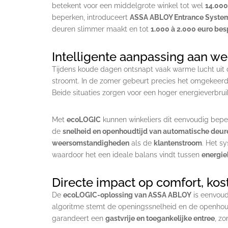
betekent voor een middelgrote winkel tot wel
14.000
beperken, introduceert
ASSA ABLOY Entrance Syste
deuren slimmer maakt en tot
1.000 à 2.000 euro bes
Intelligente aanpassing aan w
Tijdens koude dagen ontsnapt vaak warme lucht uit d
stroomt. In de zomer gebeurt precies het omgekeerd
Beide situaties zorgen voor een hoger energieverbrui
Met
ecoLOGIC
kunnen winkeliers dit eenvoudig bepe
de
snelheid en openhoudtijd van automatische deur
weersomstandigheden
als de
klantenstroom
. Het sy
waardoor het een ideale balans vindt tussen
energie
Directe impact op comfort, ko
De
ecoLOGIC-oplossing van ASSA ABLOY
is eenvoudi
algoritme stemt de openingssnelheid en de openhoudt
garandeert een
gastvrije en toegankelijke entree
, zo