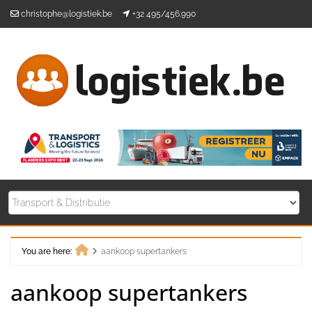
Skip
christophe@logistiek.be
+32 495/456.990
to
content
You are here:
aankoop supertankers
Home
aankoop supertankers