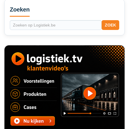
Secondary
Sidebar
Zoeken
ZOEK