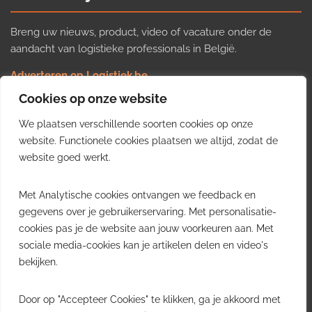
Breng uw nieuws, product, video of vacature onder de
aandacht van logistieke professionals in België.
Adverteren op Logistiek.be
Nieuws insturen
Cookies op onze website
Uw video op Logistiek.TV
We plaatsen verschillende soorten cookies op onze
Job plaatsen
Gratis wekelijkse update
website. Functionele cookies plaatsen we altijd, zodat de
website goed werkt.
Ontvang elke week het belangrijkste nieuws, trends en
Met Analytische cookies ontvangen we feedback en
inzichten uit de Belgische logistieke sector in uw inbox.
gegevens over je gebruikerservaring. Met personalisatie-
cookies pas je de website aan jouw voorkeuren aan. Met
Ontvang je gratis
sociale media-cookies kan je artikelen delen en video's
wekelijkse update
bekijken.
Gratis. Eén e-mail per week.
Uitschrijven kan altijd.
Door op "Accepteer Cookies" te klikken, ga je akkoord met