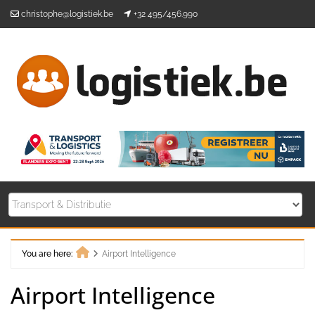
Skip
christophe@logistiek.be
+32 495/456.990
to
content
You are here:
Airport Intelligence
Home
Airport Intelligence