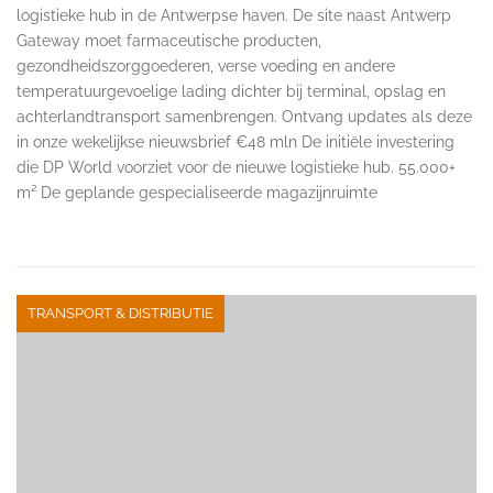
logistieke hub in de Antwerpse haven. De site naast Antwerp
Gateway moet farmaceutische producten,
gezondheidszorggoederen, verse voeding en andere
temperatuurgevoelige lading dichter bij terminal, opslag en
achterlandtransport samenbrengen. Ontvang updates als deze
in onze wekelijkse nieuwsbrief €48 mln De initiële investering
die DP World voorziet voor de nieuwe logistieke hub. 55.000+
m² De geplande gespecialiseerde magazijnruimte
TRANSPORT & DISTRIBUTIE