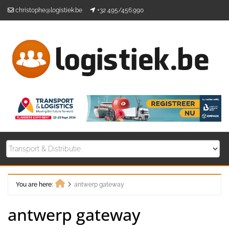
Skip
christophe@logistiek.be
+32 495/456.990
to
content
You are here:
antwerp gateway
Home
antwerp gateway