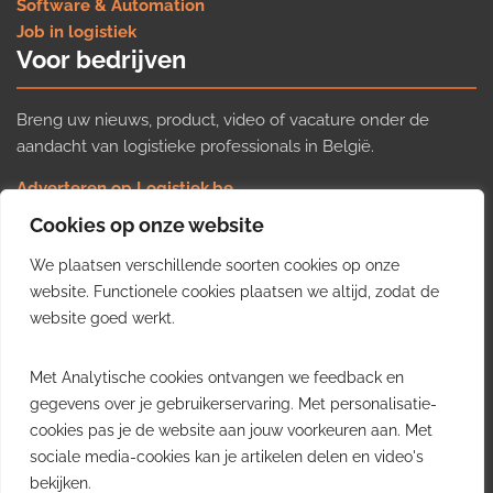
Software & Automation
Job in logistiek
Voor bedrijven
Breng uw nieuws, product, video of vacature onder de
aandacht van logistieke professionals in België.
Adverteren op Logistiek.be
Nieuws insturen
Cookies op onze website
Uw video op Logistiek.TV
We plaatsen verschillende soorten cookies op onze
Job plaatsen
Gratis wekelijkse update
website. Functionele cookies plaatsen we altijd, zodat de
website goed werkt.
Ontvang elke week het belangrijkste nieuws, trends en
Met Analytische cookies ontvangen we feedback en
inzichten uit de Belgische logistieke sector in uw inbox.
gegevens over je gebruikerservaring. Met personalisatie-
cookies pas je de website aan jouw voorkeuren aan. Met
Ontvang je gratis
sociale media-cookies kan je artikelen delen en video's
wekelijkse update
bekijken.