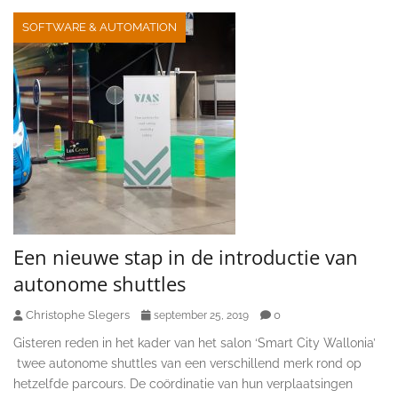
SOFTWARE & AUTOMATION
Een nieuwe stap in de introductie van
autonome shuttles
Christophe Slegers
0
september 25, 2019
Gisteren reden in het kader van het salon ‘Smart City Wallonia’
twee autonome shuttles van een verschillend merk rond op
hetzelfde parcours. De coördinatie van hun verplaatsingen