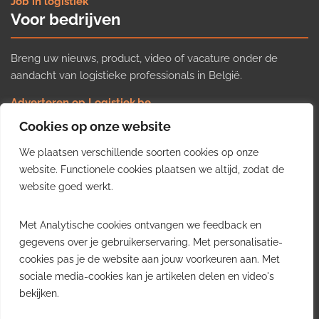
Job in logistiek
Voor bedrijven
Breng uw nieuws, product, video of vacature onder de
aandacht van logistieke professionals in België.
Adverteren op Logistiek.be
Nieuws insturen
Cookies op onze website
Uw video op Logistiek.TV
We plaatsen verschillende soorten cookies op onze
Job plaatsen
Gratis wekelijkse update
website. Functionele cookies plaatsen we altijd, zodat de
website goed werkt.
Ontvang elke week het belangrijkste nieuws, trends en
Met Analytische cookies ontvangen we feedback en
inzichten uit de Belgische logistieke sector in uw inbox.
gegevens over je gebruikerservaring. Met personalisatie-
cookies pas je de website aan jouw voorkeuren aan. Met
Ontvang je gratis
sociale media-cookies kan je artikelen delen en video's
wekelijkse update
bekijken.
Gratis. Eén e-mail per week.