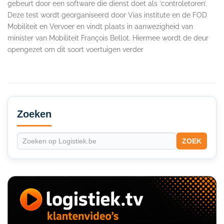
gebeurt door een software die dienst doet als ‘controletoren’.
Deze test wordt georganiseerd door Vias institute en de FOD
Mobiliteit en Vervoer en vindt plaats in aanwezigheid van
minister van Mobiliteit François Bellot. Hiermee wordt de deur
opengezet om dit soort voertuigen verder
Secondary
Sidebar
Zoeken
ZOEK