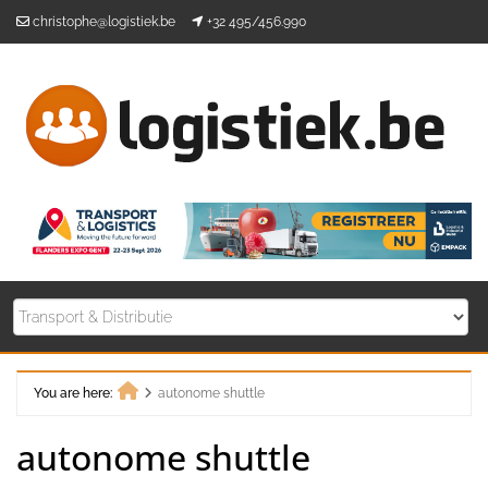
Skip
christophe@logistiek.be
+32 495/456.990
to
content
You are here:
autonome shuttle
Home
autonome shuttle