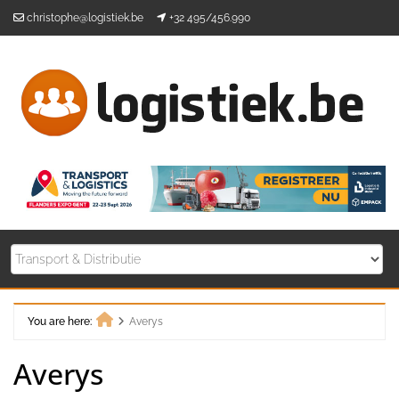
Skip
christophe@logistiek.be
+32 495/456.990
to
content
You are here:
Averys
Home
Averys