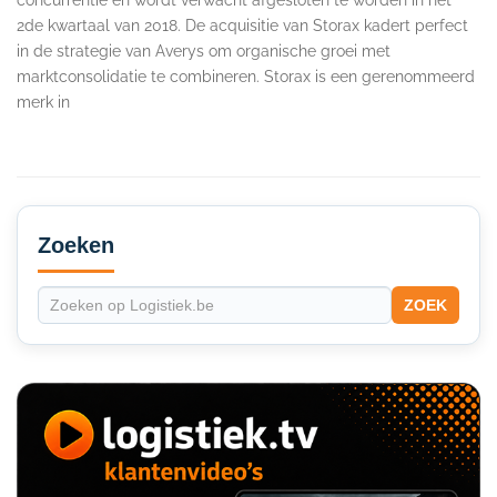
2de kwartaal van 2018. De acquisitie van Storax kadert perfect
in de strategie van Averys om organische groei met
marktconsolidatie te combineren. Storax is een gerenommeerd
merk in
Secondary
Sidebar
Zoeken
ZOEK