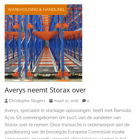
WAREHOUSING & HANDLING
Averys neemt Storax over
Christophe Slegers
0
maart 22, 2018
Averys, specialist in stockage-oplossingen, heeft met Ramada
Aços SA overeengekomen om 100% van de aandelen van
Storax over te nemen. Deze transactie is onderworpen aan de
goedkeuring van de bevoegde Europese Commissie inzake
concurrentie en wordt verwacht afgesloten te worden in het