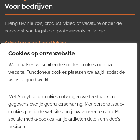
Voor bedrijven
Breng uw nieuws, product, video of vacature onder de
aandacht van logistieke professionals in België.
Adverteren op Logistiek.be
Nieuws insturen
Cookies op onze website
Uw video op Logistiek.TV
We plaatsen verschillende soorten cookies op onze
Job plaatsen
Gratis wekelijkse update
website. Functionele cookies plaatsen we altijd, zodat de
website goed werkt.
Ontvang elke week het belangrijkste nieuws, trends en
Met Analytische cookies ontvangen we feedback en
inzichten uit de Belgische logistieke sector in uw inbox.
gegevens over je gebruikerservaring. Met personalisatie-
cookies pas je de website aan jouw voorkeuren aan. Met
Ontvang je gratis
sociale media-cookies kan je artikelen delen en video's
wekelijkse update
bekijken.
Gratis. Eén e-mail per week.