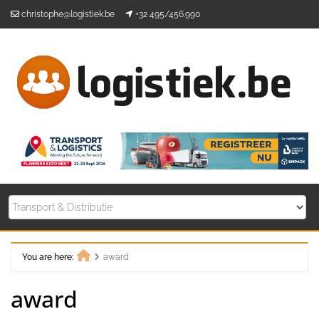
Skip
christophe@logistiek.be
+32 495/456.990
to
content
You are here:
award
Home
award