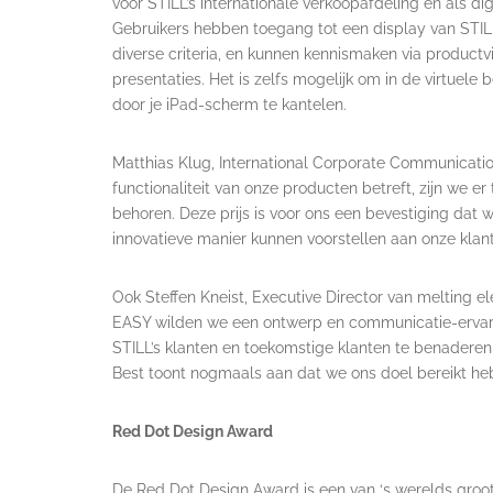
voor STILL’s internationale verkoopafdeling en als di
Gebruikers hebben toegang tot een display van STILL
diverse criteria, en kunnen kennismaken via productv
presentaties. Het is zelfs mogelijk om in de virtuele 
door je iPad-scherm te kantelen.
Matthias Klug, International Corporate Communication
functionaliteit van onze producten betreft, zijn we er
behoren. Deze prijs is voor ons een bevestiging dat
innovatieve manier kunnen voorstellen aan onze klant
Ook Steffen Kneist, Executive Director van melting ele
EASY wilden we een ontwerp en communicatie-ervaring
STILL’s klanten en toekomstige klanten te benaderen
Best toont nogmaals aan dat we ons doel bereikt he
Red Dot Design Award
De Red Dot Design Award is een van ‘s werelds groot