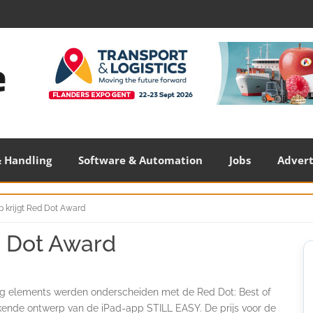
 Handling
Software & Automation
Jobs
Adver
pp krijgt Red Dot Award
ed Dot Award
S
S
g elements werden onderscheiden met de Red Dot: Best of
ekende ontwerp van de iPad-app STILL EASY. De prijs voor de