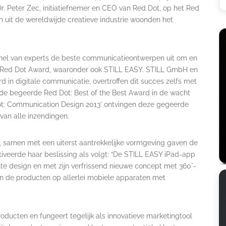
Dr. Peter Zec, initiatiefnemer en CEO van Red Dot, op het Red
n uit de wereldwijde creatieve industrie woonden het
panel van experts de beste communicatieontwerpen uit om en
de Red Dot Award, waaronder ook STILL EASY. STILL GmbH en
d in digitale communicatie, overtroffen dit succes zelfs met
de begeerde Red Dot: Best of the Best Award in de wacht
d Dot: Communication Design 2013’ ontvingen deze gegeerde
van alle inzendingen.
t, samen met een uiterst aantrekkelijke vormgeving gaven de
tiveerde haar beslissing als volgt: “De STILL EASY iPad-app
nte design en met zijn verfrissend nieuwe concept met 360°-
en de producten op allerlei mobiele apparaten met
oducten en fungeert tegelijk als innovatieve marketingtool