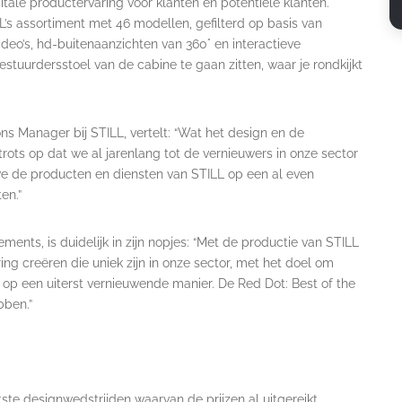
gitale productervaring voor klanten en potentiële klanten.
’s assortiment met 46 modellen, gefilterd op basis van
ideo’s, hd-buitenaanzichten van 360° en interactieve
bestuurdersstoel van de cabine te gaan zitten, waar je rondkijkt
s Manager bij STILL, vertelt: “Wat het design en de
 trots op dat we al jarenlang tot de vernieuwers in onze sector
 we de producten en diensten van STILL op een al even
en.”
ments, is duidelijk in zijn nopjes: “Met de productie van STILL
 creëren die uniek zijn in onze sector, met het doel om
 op een uiterst vernieuwende manier. De Red Dot: Best of the
bben.”
ste designwedstrijden waarvan de prijzen al uitgereikt