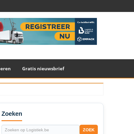
teren
Gratis nieuwsbrief
econdary
idebar
Zoeken
ZOEK