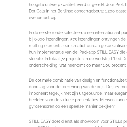
hoogste ontwerpkwaliteit werd uitgereikt door Prof. 
Dot Gala in het Berlijnse concertgebouw. 1.200 gaste
evenement bij.
In de eerste ronde selecteerde een internationaal 
bij 6.800 inzendingen. 575 inzendingen ontvingen 
melting elements, een creatief bureau gespecialiseer
hun implementatie van de iPad-app STILL EASY die 
sleepte. In totaal 72 projecten in de wedstrijd ‘Re
onderscheiding, wat neerkomt op maar 1,06 procent 
De optimale combinatie van design en functionalitei
doorslag voor de toekenning van de prijs. De jury mo
imponeert tegelijk met zijn uitgepuurde, maar elega
beelden voor de virtuele presentaties. Mensen kunn
gyrosensoren op een speelse manier bekijken.”
STILL EASY doet dienst als showroom voor STILL’s pr