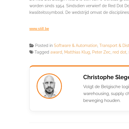
worden sinds 1954. Sindsdien verwierf de Red Dot De
kwaliteitssymbool. De wedstrijd omvat de discipli
www.still.be
Posted in
Software & Automation
,
Transport & Dist
Tagged
award
,
Matthias Klug
,
Peter Zec
,
red dot
,
Christophe Sleg
Volgt de Belgische logi
warehousing, supply ch
beweging houden.