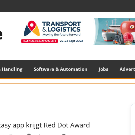
 Handling
Software & Automation
Jobs
Adver
S
S
 Easy app krijgt Red Dot Award