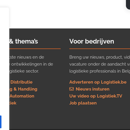
ws & thema’s
Voor bedrijven
t laatste nieuws en de
Breng uw nieuws, product, vid
ijkste ontwikkelingen in de
vacature onder de aandacht 
e logistieke sector.
logistieke professionals in Belg
rt & Distributie
Adverteren op Logistiek.be
using & Handling
Nieuws insturen
re & Automation
Uw video op Logistiek.TV
logistiek
Job plaatsen