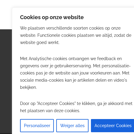
Cookies op onze website
We plaatsen verschillende soorten cookies op onze
website. Functionele cookies plaatsen we altijd, zodat de
Logistiek.be
Nieu
website goed werkt.
Logistiek.be brengt dagelijks nieuws,
Volg he
Met Analytische cookies ontvangen we feedback en
trends en praktijkverhalen over
belangr
gegevens over je gebruikerservaring. Met personalisatie-
transport, warehousing, supply chain
Belgisch
cookies pas je de website aan jouw voorkeuren aan. Met
en automatisering in België.
sociale media-cookies kan je artikelen delen en video's
Transpo
bekijken.
Voor logistieke professionals,
Wareho
beslissers en bedrijven die de sector
Softwa
Door op "Accepteer Cookies" te klikken, ga je akkoord met
willen volgen.
Job in 
het plaatsen van deze cookies.
Contact
·
Adverteren
Personaliseer
Weiger alles
Accepteer Cookies