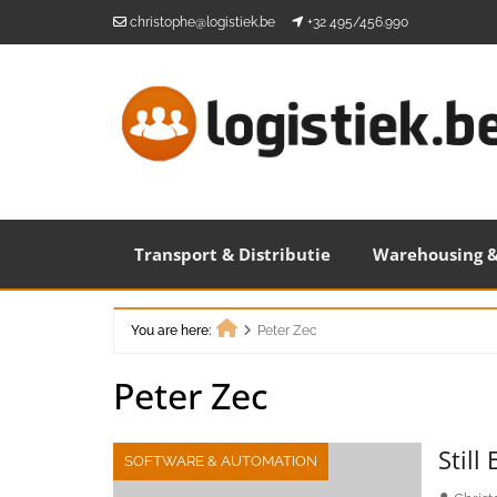
Skip
christophe@logistiek.be
+32 495/456.990
to
content
Transport & Distributie
Warehousing &
You are here:
Peter Zec
Home
Peter Zec
Still
SOFTWARE & AUTOMATION