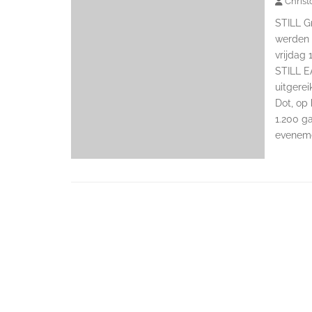
Christ
STILL G
werden 
vrijdag
STILL E
uitgerei
Dot, op 
1.200 ga
evenemen