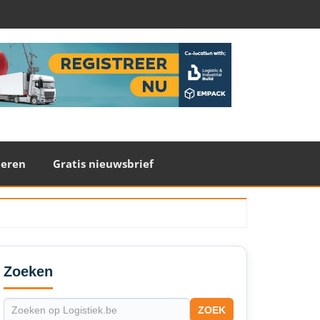
teren
Gratis nieuwsbrief
econdary
idebar
Zoeken
ZOEK