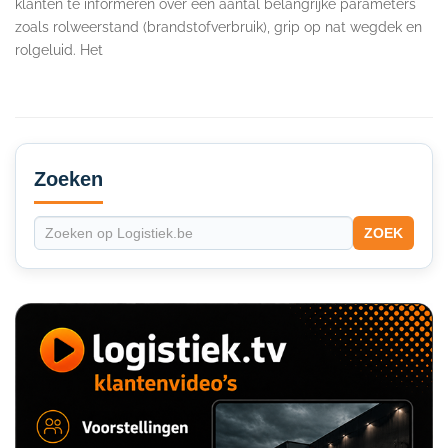
klanten te informeren over een aantal belangrijke parameters
zoals rolweerstand (brandstofverbruik), grip op nat wegdek en
rolgeluid. Het
Secondary
Sidebar
Zoeken
ZOEK