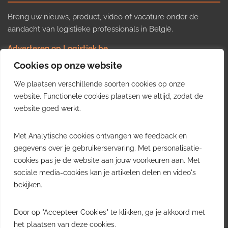
Breng uw nieuws, product, video of vacature onder de
aandacht van logistieke professionals in België.
Adverteren op Logistiek.be
Nieuws insturen
Cookies op onze website
Uw video op Logistiek.TV
We plaatsen verschillende soorten cookies op onze
Job plaatsen
Gratis wekelijkse update
website. Functionele cookies plaatsen we altijd, zodat de
website goed werkt.
Ontvang elke week het belangrijkste nieuws, trends en
Met Analytische cookies ontvangen we feedback en
inzichten uit de Belgische logistieke sector in uw inbox.
gegevens over je gebruikerservaring. Met personalisatie-
cookies pas je de website aan jouw voorkeuren aan. Met
Ontvang je gratis
sociale media-cookies kan je artikelen delen en video's
wekelijkse update
bekijken.
Gratis. Eén e-mail per week.
Uitschrijven kan altijd.
Door op "Accepteer Cookies" te klikken, ga je akkoord met
het plaatsen van deze cookies.