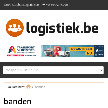
Skip
christophe@logistiek.be
+32 495/456.990
to
content
You are here:
banden
Home
banden