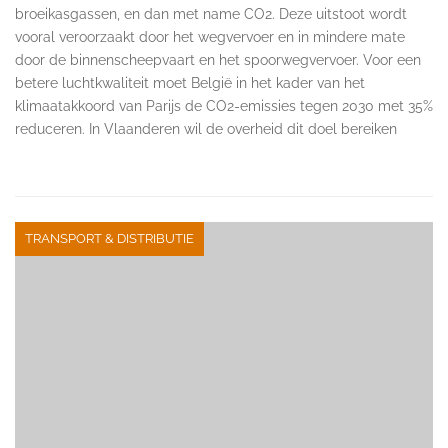
broeikasgassen, en dan met name CO2. Deze uitstoot wordt
vooral veroorzaakt door het wegvervoer en in mindere mate
door de binnenscheepvaart en het spoorwegvervoer. Voor een
betere luchtkwaliteit moet België in het kader van het
klimaatakkoord van Parijs de CO2-emissies tegen 2030 met 35%
reduceren. In Vlaanderen wil de overheid dit doel bereiken
TRANSPORT & DISTRIBUTIE