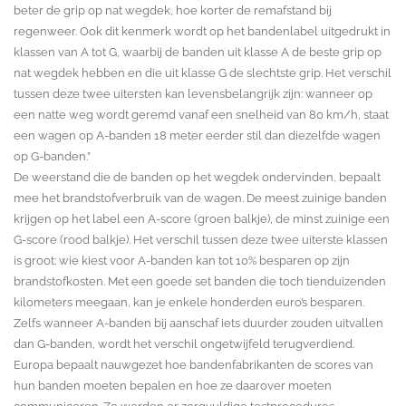
beter de grip op nat wegdek, hoe korter de remafstand bij
regenweer. Ook dit kenmerk wordt op het bandenlabel uitgedrukt in
klassen van A tot G, waarbij de banden uit klasse A de beste grip op
nat wegdek hebben en die uit klasse G de slechtste grip. Het verschil
tussen deze twee uitersten kan levensbelangrijk zijn: wanneer op
een natte weg wordt geremd vanaf een snelheid van 80 km/h, staat
een wagen op A-banden 18 meter eerder stil dan diezelfde wagen
op G-banden.”
De weerstand die de banden op het wegdek ondervinden, bepaalt
mee het brandstofverbruik van de wagen. De meest zuinige banden
krijgen op het label een A-score (groen balkje), de minst zuinige een
G-score (rood balkje). Het verschil tussen deze twee uiterste klassen
is groot: wie kiest voor A-banden kan tot 10% besparen op zijn
brandstofkosten. Met een goede set banden die toch tienduizenden
kilometers meegaan, kan je enkele honderden euro’s besparen.
Zelfs wanneer A-banden bij aanschaf iets duurder zouden uitvallen
dan G-banden, wordt het verschil ongetwijfeld terugverdiend.
Europa bepaalt nauwgezet hoe bandenfabrikanten de scores van
hun banden moeten bepalen en hoe ze daarover moeten