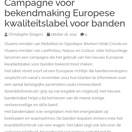
Campagne voor
bekendmaking Europese
kwaliteitslabel voor banden
Christophe Slegers
0
oktober 18, 2012
Vlaams minister van Mobiliteit en Openbare Werken Hilde Crevits en
Vlaams minister van Leefmilieu, Natuur en Cultuur Joke Schauvliege
lanceren een campagne die het gebruik van het nieuwe Europese
kwaliteitslabel voor banden bekend moet maken.
Het label vloeit voort uit een Europese richtlijn die bandenverkopers
verplicht om vanaf 1 november 2012 hun klanten te informeren over
een aantal belangrijke parameters zoals rolweerstand
(brandstofverbruik), grip op nat wegdek en rolgeluid. Het nieuwe
bandenlabel helpt u bij het kiezen van de meest zuinige,
verkeersveilige en stille band.
Het bandenlabel is te vergelijken met het energielabel op
koelkasten en wasmachines. De banden bepalen immers mee het
brandstofverbruik van een wagen. Het label zegt ook iets over de
verkeersveiligheid, bijvoorbeeld een kortere remafstand bij