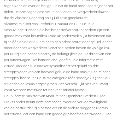
regenweer, en over de het geluid dat de band produceert tijdens het
rijden. De campagne past o.m. in het Actieplan Wegverkeerslawaai
dat de Vlaamse Regering op 23 juli 2010 goedkeurde.
Vlaamse minister van Leefmilieu, Natuur en Cultuur Joke
Schauvliege: “Banden die het brandstofverbruik beperken zijn een
goede zaak voor het milieu. Maar uit onderzoek blijkt bovendien dat
bijna één op de drie Vlamingen gehinderd wordt door geluid, onder
meer door het wegverkeer. Vanaf snelheden boven de 40 à 50 km
per uur zijn de banden daarbij de belangrijkste geluidsbron van een
personenwagen. Het bandenlabel geeft nu die informatie zeer
visueel aan: een luidspreker symboliseert het geluid en drie
streepjes gegeven aan hoeveel geluid de band maakt. Hoe minder
streepjes, hoe stiller. De stilste categorie (één streepje ) is 3 tot 6 dB
stiller dan de lawaaierigste groep. Zo’n verschil lijkt niet veel, maar
komt overeen met twee tot vier keer minder lawaai.”
Ook Vlaamse minister van Mobiliteit en Openbare Werken Hilde
Crevits ondersteunt deze campagne. “Voor de verkeersveiligheid
van de bestuurder, zijn passagiers en de andere weggebruikers is
het cruciaal dat een band een goede grip heeft op het wegdek. Hoe