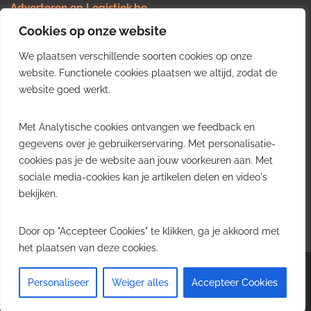
Adverteren op Logistiek.be
Nieuws insturen
Cookies op onze website
Uw video op Logistiek.TV
We plaatsen verschillende soorten cookies op onze
Job plaatsen
Gratis wekelijkse update
website. Functionele cookies plaatsen we altijd, zodat de
website goed werkt.
Ontvang elke week het belangrijkste nieuws, trends en
Met Analytische cookies ontvangen we feedback en
inzichten uit de Belgische logistieke sector in uw inbox.
gegevens over je gebruikerservaring. Met personalisatie-
cookies pas je de website aan jouw voorkeuren aan. Met
Ontvang je gratis
sociale media-cookies kan je artikelen delen en video's
wekelijkse update
bekijken.
Gratis. Eén e-mail per week.
Uitschrijven kan altijd.
Door op "Accepteer Cookies" te klikken, ga je akkoord met
het plaatsen van deze cookies.
Copyright © 2026
Logistiek.be
. All rights reserved.Theme:
Envince
by ThemeGrill.
Personaliseer
Weiger alles
Accepteer Cookies
Powered by
WordPress